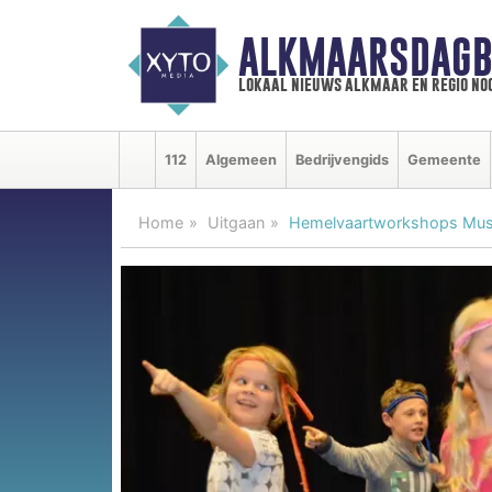
ALKMAARSDAGB
lokaal nieuws alkmaar en regio n
112
Algemeen
Bedrijvengids
Gemeente
Home
Uitgaan
Hemelvaartworkshops Music