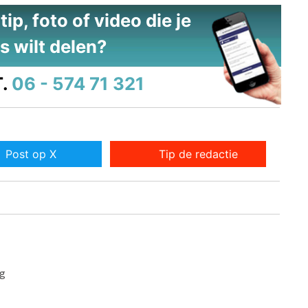
ip, foto of video die je
s wilt delen?
.
06 - 574 71 321
Post op X
Tip de redactie
ag