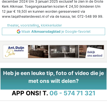
december 2024 t/m 3 januari 2025 exclusief te zien in de Grote
Kerk Alkmaar. Toegangskaarten kosten € 24,50 (kinderen t/m
12 jaar € 19,50) en kunnen worden gereserveerd via
www.taqatheaterdevest.nl of via de kassa, tel. 072-548 99 99.
theater
,
voorstelling
,
klokkenluider
Maak
Alkmaarsdagblad
je Google-favoriet
Heb je een leuke tip, foto of video die je
met ons wilt delen?
APP ONS!
T.
06 - 574 71 321