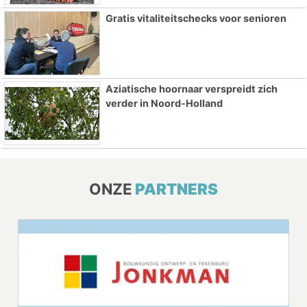
Gratis vitaliteitschecks voor senioren
Aziatische hoornaar verspreidt zich
verder in Noord-Holland
ONZE
PARTNERS