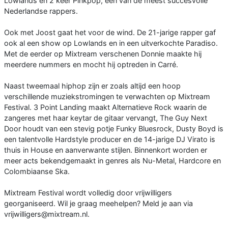
Lowlands en 2 keer Pinkpop, één van de meest succesvolle
Nederlandse rappers.
Ook met Joost gaat het voor de wind. De 21-jarige rapper gaf
ook al een show op Lowlands en in een uitverkochte Paradiso.
Met de eerder op Mixtream verschenen Donnie maakte hij
meerdere nummers en mocht hij optreden in Carré.
Naast tweemaal hiphop zijn er zoals altijd een hoop
verschillende muziekstromingen te verwachten op Mixtream
Festival. 3 Point Landing maakt Alternatieve Rock waarin de
zangeres met haar keytar de gitaar vervangt, The Guy Next
Door houdt van een stevig potje Funky Bluesrock, Dusty Boyd is
een talentvolle Hardstyle producer en de 14-jarige DJ Virato is
thuis in House en aanverwante stijlen. Binnenkort worden er
meer acts bekendgemaakt in genres als Nu-Metal, Hardcore en
Colombiaanse Ska.
Mixtream Festival wordt volledig door vrijwilligers
georganiseerd. Wil je graag meehelpen? Meld je aan via
vrijwilligers@mixtream.nl.