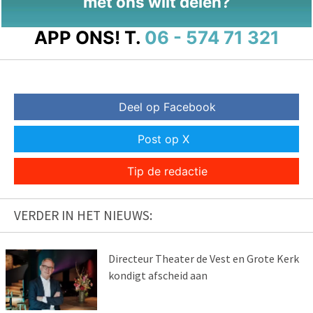
met ons wilt delen?
APP ONS!
T.
06 - 574 71 321
Deel op Facebook
Post op X
Tip de redactie
VERDER IN HET NIEUWS:
Directeur Theater de Vest en Grote Kerk
kondigt afscheid aan