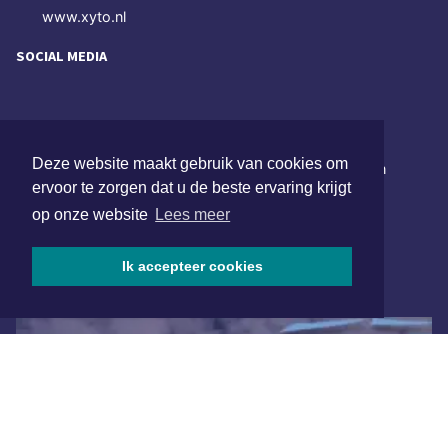
www.xyto.nl
SOCIAL MEDIA
NIEUWSBRIEF AANMELDEN
Deze website maakt gebruik van cookies om
Schrijf je in voor onze nieuwsbrief en krijg wekelijks een
ervoor te zorgen dat u de beste ervaring krijgt
samenvatting van alle gebeurtenissen uit jouw regio.
op onze website
Lees meer
Aanmelden
Ik accepteer cookies
ONLINE DAGBLADEN