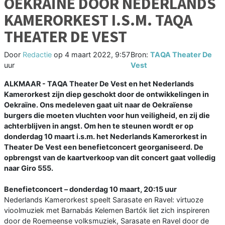
OEKRAÏNE DOOR NEDERLANDS
KAMERORKEST I.S.M. TAQA
THEATER DE VEST
Door
Redactie
op
4 maart 2022, 9:57
Bron:
TAQA Theater De
uur
Vest
ALKMAAR - TAQA Theater De Vest en het Nederlands
Kamerorkest zijn diep geschokt door de ontwikkelingen in
Oekraïne. Ons medeleven gaat uit naar de Oekraïense
burgers die moeten vluchten voor hun veiligheid, en zij die
achterblijven in angst. Om hen te steunen wordt er op
donderdag 10 maart i.s.m. het Nederlands Kamerorkest in
Theater De Vest een benefietconcert georganiseerd. De
opbrengst van de kaartverkoop van dit concert gaat volledig
naar Giro 555.
Benefietconcert – donderdag 10 maart, 20:15 uur
Nederlands Kamerorkest speelt Sarasate en Ravel: virtuoze
vioolmuziek met Barnabás Kelemen Bartók liet zich inspireren
door de Roemeense volksmuziek, Sarasate en Ravel door de