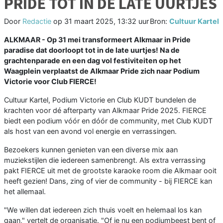
PRIDE TOT IN DE LATE UURTJES
Door
Redactie
op
31 maart 2025, 13:32 uur
Bron:
Cultuur Kartel
ALKMAAR - Op 31 mei transformeert Alkmaar in Pride
paradise dat doorloopt tot in de late uurtjes! Na de
grachtenparade en een dag vol festiviteiten op het
Waagplein verplaatst de Alkmaar Pride zich naar Podium
Victorie voor Club FIERCE!
Cultuur Kartel, Podium Victorie en Club KUDT bundelen de
krachten voor dé afterparty van Alkmaar Pride 2025. FIERCE
biedt een podium vóór en dóór de community, met Club KUDT
als host van een avond vol energie en verrassingen.
Bezoekers kunnen genieten van een diverse mix aan
muziekstijlen die iedereen samenbrengt. Als extra verrassing
pakt FIERCE uit met de grootste karaoke room die Alkmaar ooit
heeft gezien! Dans, zing of vier de community - bij FIERCE kan
het allemaal.
"We willen dat iedereen zich thuis voelt en helemaal los kan
gaan," vertelt de organisatie. "Of je nu een podiumbeest bent of