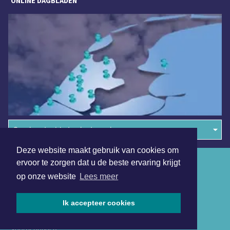
ONLINE DAGBLADEN
Overige dagbladen in de regio
Deze website maakt gebruik van cookies om
Algemene voorwaarden
ervoor te zorgen dat u de beste ervaring krijgt
op onze website
Lees meer
Disclaimer
Privacy Statement
Ik accepteer cookies
Copyright (c) 2026 | Alkmaarsdagblad.nl - Alle rechten
voorbehouden