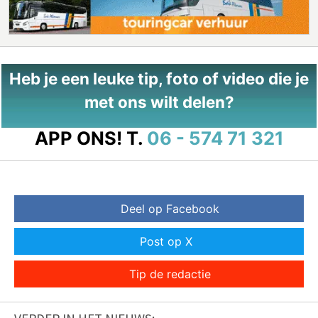
Heb je een leuke tip, foto of video die je
met ons wilt delen?
APP ONS!
T.
06 - 574 71 321
Deel op Facebook
Post op X
Tip de redactie