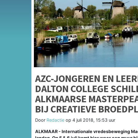
AZC-JONGEREN EN LEER
DALTON COLLEGE SCHILD
ALKMAARSE MASTERPEA
BIJ CREATIEVE BROEDPL
Door
Redactie
op
4 juli 2018, 15:53 uur
ALKMAAR - Internationale vredesbeweging Mas
landen. Op 5 & 6 juli komt hier weer een muur b