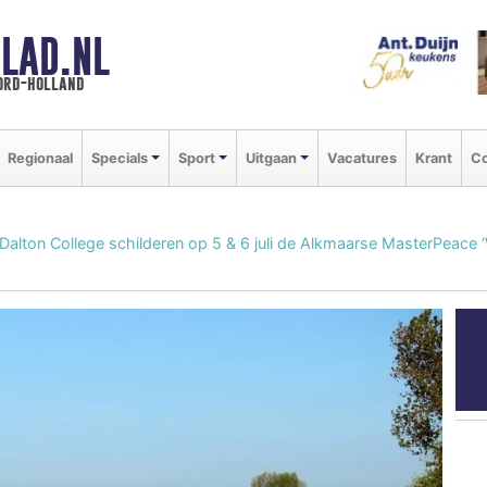
LAD.NL
oord-holland
Regionaal
Specials
Sport
Uitgaan
Vacatures
Krant
Co
 Dalton College schilderen op 5 & 6 juli de Alkmaarse MasterPeace ‘