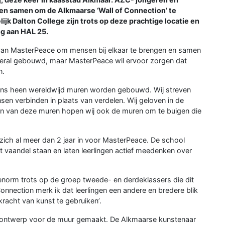
men samen om de Alkmaarse ‘Wall of Connection’ te
ijk Dalton College zijn trots op deze prachtige locatie en
g aan HAL 25.
n van MasterPeace om mensen bij elkaar te brengen en samen
eral gebouwd, maar MasterPeace wil ervoor zorgen dat
n.
 ons heen wereldwijd muren worden gebouwd. Wij streven
en verbinden in plaats van verdelen. Wij geloven in de
en van deze muren hopen wij ook de muren om te buigen die
n zich al meer dan 2 jaar in voor MasterPeace. De school
 vaandel staan en laten leerlingen actief meedenken over
norm trots op de groep tweede- en derdeklassers die dit
nnection merk ik dat leerlingen een andere en bredere blik
kracht van kunst te gebruiken’.
n ontwerp voor de muur gemaakt. De Alkmaarse kunstenaar