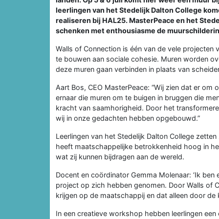
leerlingen van het Stedelijk Dalton College ko
realiseren bij HAL25. MasterPeace en het Stedel
schenken met enthousiasme de muurschilderin
Walls of Connection is één van de vele projecte
te bouwen aan sociale cohesie. Muren worden ov
deze muren gaan verbinden in plaats van scheide
Aart Bos, CEO MasterPeace: “Wij zien dat er om
ernaar die muren om te buigen in bruggen die mens
kracht van saamhorigheid. Door het transformer
wij in onze gedachten hebben opgebouwd.”
Leerlingen van het Stedelijk Dalton College zette
heeft maatschappelijke betrokkenheid hoog in het
wat zij kunnen bijdragen aan de wereld.
Docent en coördinator Gemma Molenaar: ‘Ik ben e
project op zich hebben genomen. Door Walls of Co
krijgen op de maatschappij en dat alleen door de 
In een creatieve workshop hebben leerlingen ee