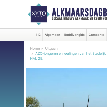
ALKMAARSDAGB
lokaal nieuws alkmaar en regio n
112
Algemeen
Bedrijvengids
Gemeente
Home
Uitgaan
AZC-jongeren en leerlingen van het Stedelijk
HAL 25.