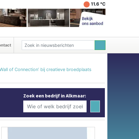
11.6 ℃
ntact
Wall of Connection’ bij creatieve broedplaats
Zoek een bedrijf in Alkmaar: