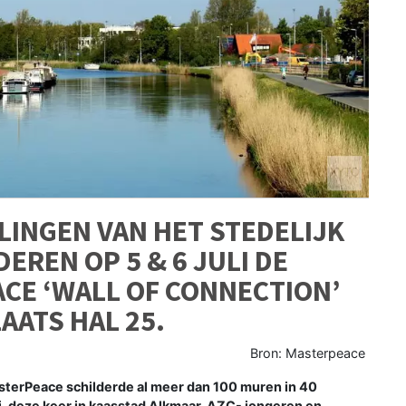
LINGEN VAN HET STEDELIJK
EREN OP 5 & 6 JULI DE
CE ‘WALL OF CONNECTION’
AATS HAL 25.
Bron: Masterpeace
terPeace schilderde al meer dan 100 muren in 40
ij, deze keer in kaasstad Alkmaar. AZC- jongeren en