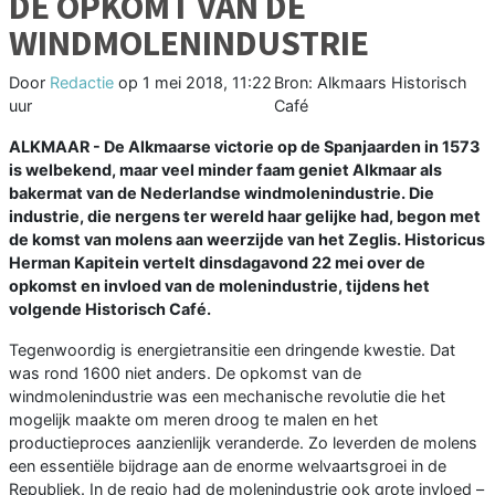
DE OPKOMT VAN DE
WINDMOLENINDUSTRIE
Door
Redactie
op
1 mei 2018, 11:22
Bron: Alkmaars Historisch
uur
Café
ALKMAAR - De Alkmaarse victorie op de Spanjaarden in 1573
is welbekend, maar veel minder faam geniet Alkmaar als
bakermat van de Nederlandse windmolenindustrie. Die
industrie, die nergens ter wereld haar gelijke had, begon met
de komst van molens aan weerzijde van het Zeglis. Historicus
Herman Kapitein vertelt dinsdagavond 22 mei over de
opkomst en invloed van de molenindustrie, tijdens het
volgende Historisch Café.
Tegenwoordig is energietransitie een dringende kwestie. Dat
was rond 1600 niet anders. De opkomst van de
windmolenindustrie was een mechanische revolutie die het
mogelijk maakte om meren droog te malen en het
productieproces aanzienlijk veranderde. Zo leverden de molens
een essentiële bijdrage aan de enorme welvaartsgroei in de
Republiek. In de regio had de molenindustrie ook grote invloed –