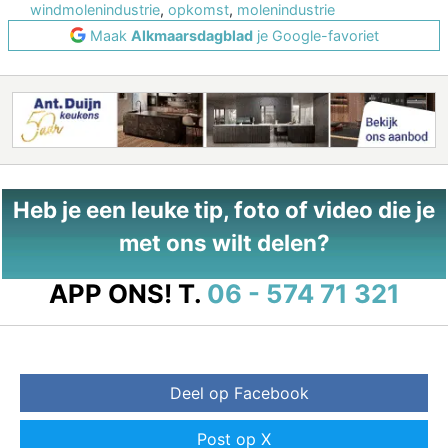
windmolenindustrie
,
opkomst
,
molenindustrie
Maak
Alkmaarsdagblad
je Google-favoriet
Heb je een leuke tip, foto of video die je
met ons wilt delen?
APP ONS!
T.
06 - 574 71 321
Deel op Facebook
Post op X