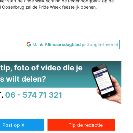
Hier start de Pride Walk richting de Regenboogbank op de
d Oosenbrug zal de Pride Week feestelijk openen.
Maak
Alkmaarsdagblad
je Google-favoriet
ip, foto of video die je
s wilt delen?
.
06 - 574 71 321
Post op X
Tip de redactie