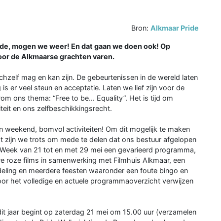
Bron:
Alkmaar Pride
ide, mogen we weer! En dat gaan we doen ook! Op
door de Alkmaarse grachten varen.
ichzelf mag en kan zijn. De gebeurtenissen in de wereld laten
is er veel steun en acceptatie. Laten we lief zijn voor de
m ons thema: “Free to be... Equality”. Het is tijd om
teit en ons zelfbeschikkingsrecht.
en weekend, bomvol activiteiten! Om dit mogelijk te maken
ijn we trots om mede te delen dat ons bestuur afgelopen
e Week van 21 tot en met 29 mei een gevarieerd programma,
 roze films in samenwerking met Filmhuis Alkmaar, een
ndeling en meerdere feesten waaronder een foute bingo en
oor het volledige en actuele programmaoverzicht verwijzen
 dit jaar begint op zaterdag 21 mei om 15.00 uur (verzamelen