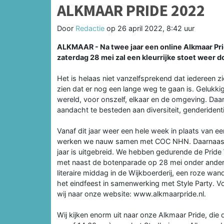
ALKMAAR PRIDE 2022
Door
Redactie
op
26 april 2022, 8:42 uur
ALKMAAR - Na twee jaar een online Alkmaar Pr
zaterdag 28 mei zal een kleurrijke stoet weer 
Het is helaas niet vanzelfsprekend dat iedereen z
zien dat er nog een lange weg te gaan is. Gelukkig 
wereld, voor onszelf, elkaar en de omgeving. Daaro
aandacht te besteden aan diversiteit, genderidenti
Vanaf dit jaar weer een hele week in plaats van e
werken we nauw samen met COC NHN. Daarnaast z
jaar is uitgebreid. We hebben gedurende de Prid
met naast de botenparade op 28 mei onder andere
literaire middag in de Wijkboerderij, een roze wa
het eindfeest in samenwerking met Style Party. V
wij naar onze website: www.alkmaarpride.nl.
Wij kijken enorm uit naar onze Alkmaar Pride, die