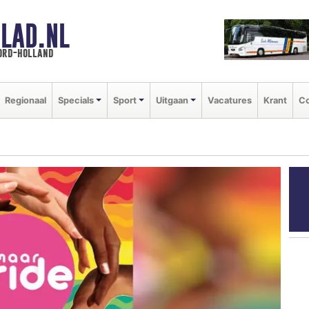
LAD.NL
oord-holland
Regionaal
Specials
Sport
Uitgaan
Vacatures
Krant
Co