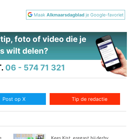
Maak
Alkmaarsdagblad
je Google-favoriet
ip, foto of video die je
s wilt delen?
.
06 - 574 71 321
Post op X
Tip de redactie
e
Kees Kist, eregast bij derby