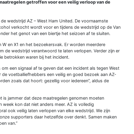
atregelen getroffen voor een veilig verloop van de
d de wedstrijd AZ – West Ham United. De voornaamste
lcohol verkocht wordt voor en tijdens de wedstrijd op de Van
nder het genot van een biertje het seizoen af te sluiten.
en W en X1 en het bezoekersvak. Er worden meerdere
de wedstrijd verantwoord te laten verlopen. Verder zijn er
e betrokken waren bij het incident.
s om een signaal af te geven dat een incident als tegen West
de voetballiefhebbers een veilig en goed bezoek aan AZ-
den zoals dat hoort: gezellig voor iedereen”, aldus de
et is jammer dat deze maatregelen genomen moeten
 week kon dat niet anders meer. AZ is volledig
 ook veilig laten verlopen van elke wedstrijd. We zijn
 onze supporters daar hetzelfde over denkt. Samen maken
oen van.”