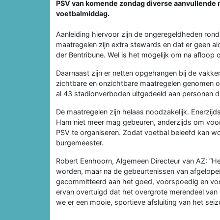
PSV van komende zondag diverse aanvullende ma
voetbalmiddag.
Aanleiding hiervoor zijn de ongeregeldheden ron
maatregelen zijn extra stewards en dat er geen a
der Bentribune. Wel is het mogelijk om na afloop o
Daarnaast zijn er netten opgehangen bij de vakk
zichtbare en onzichtbare maatregelen genomen om 
al 43 stadionverboden uitgedeeld aan personen di
De maatregelen zijn helaas noodzakelijk. Enerzijd
Ham niet meer mag gebeuren, anderzijds om voor 
PSV te organiseren. Zodat voetbal beleefd kan wor
burgemeester.
Robert Eenhoorn, Algemeen Directeur van AZ: “H
worden, maar na de gebeurtenissen van afgelopen
gecommitteerd aan het goed, voorspoedig en vooral
ervan overtuigd dat het overgrote merendeel van
we er een mooie, sportieve afsluiting van het seiz