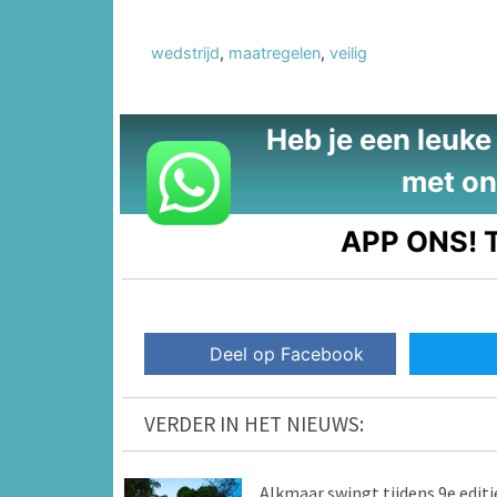
wedstrijd
,
maatregelen
,
veilig
Heb je een leuke t
met on
APP ONS!
T
Deel op Facebook
VERDER IN HET NIEUWS:
Alkmaar swingt tijdens 9e editi