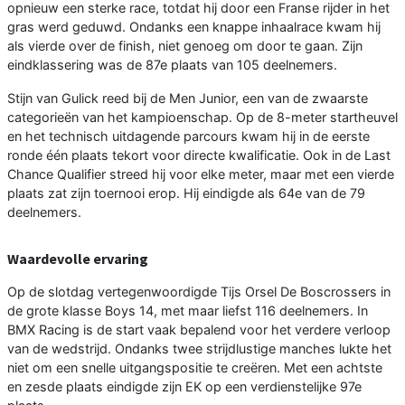
opnieuw een sterke race, totdat hij door een Franse rijder in het
gras werd geduwd. Ondanks een knappe inhaalrace kwam hij
als vierde over de finish, niet genoeg om door te gaan. Zijn
eindklassering was de 87e plaats van 105 deelnemers.
Stijn van Gulick reed bij de Men Junior, een van de zwaarste
categorieën van het kampioenschap. Op de 8-meter startheuvel
en het technisch uitdagende parcours kwam hij in de eerste
ronde één plaats tekort voor directe kwalificatie. Ook in de Last
Chance Qualifier streed hij voor elke meter, maar met een vierde
plaats zat zijn toernooi erop. Hij eindigde als 64e van de 79
deelnemers.
Waardevolle ervaring
Op de slotdag vertegenwoordigde Tijs Orsel De Boscrossers in
de grote klasse Boys 14, met maar liefst 116 deelnemers. In
BMX Racing is de start vaak bepalend voor het verdere verloop
van de wedstrijd. Ondanks twee strijdlustige manches lukte het
niet om een snelle uitgangspositie te creëren. Met een achtste
en zesde plaats eindigde zijn EK op een verdienstelijke 97e