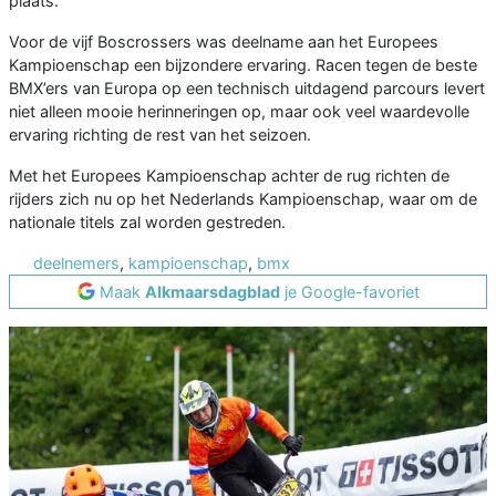
plaats.
Voor de vijf Boscrossers was deelname aan het Europees
Kampioenschap een bijzondere ervaring. Racen tegen de beste
BMX’ers van Europa op een technisch uitdagend parcours levert
niet alleen mooie herinneringen op, maar ook veel waardevolle
ervaring richting de rest van het seizoen.
Met het Europees Kampioenschap achter de rug richten de
rijders zich nu op het Nederlands Kampioenschap, waar om de
nationale titels zal worden gestreden.
deelnemers
,
kampioenschap
,
bmx
Maak
Alkmaarsdagblad
je Google-favoriet