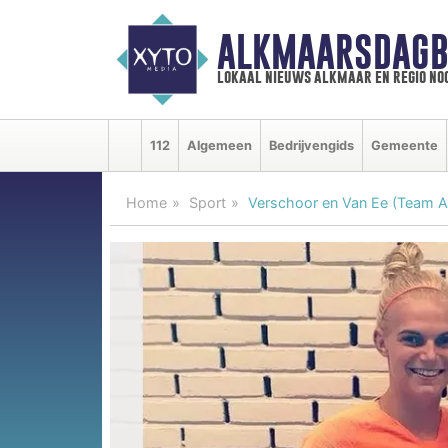
ALKMAARSDAGB
lokaal nieuws alkmaar en regio n
112
Algemeen
Bedrijvengids
Gemeente
Home
Sport
Verschoor en Van Ee (Team Al