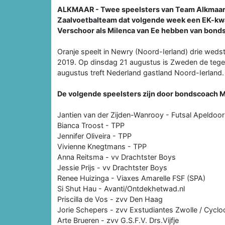
ALKMAAR - Twee speelsters van Team Alkmaar/S
Zaalvoetbalteam dat volgende week een EK-kwal
Verschoor als Milenca van Ee hebben van bonds
Oranje speelt in Newry (Noord-Ierland) drie wedst
2019. Op dinsdag 21 augustus is Zweden de tegens
augustus treft Nederland gastland Noord-Ierland.
De volgende speelsters zijn door bondscoach M
Jantien van der Zijden-Wanrooy - Futsal Apeldoo
Bianca Troost - TPP
Jennifer Oliveira - TPP
Vivienne Knegtmans - TPP
Anna Reitsma - vv Drachtster Boys
Jessie Prijs - vv Drachtster Boys
Renee Huizinga - Viaxes Amarelle FSF (SPA)
Si Shut Hau - Avanti/Ontdekhetwad.nl
Priscilla de Vos - zvv Den Haag
Jorie Schepers - zvv Exstudiantes Zwolle / Cyclo
Arte Brueren - zvv G.S.F.V. Drs.Vijfje