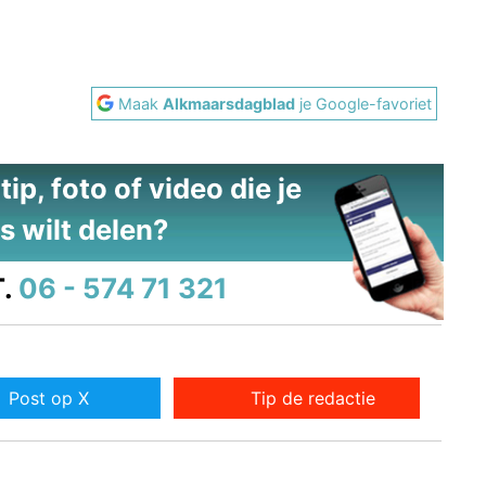
Maak
Alkmaarsdagblad
je Google-favoriet
ip, foto of video die je
s wilt delen?
.
06 - 574 71 321
Post op X
Tip de redactie