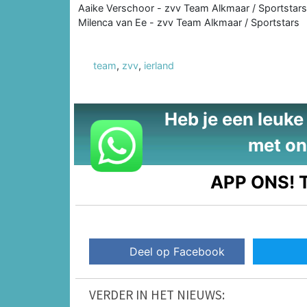
Aaike Verschoor - zvv Team Alkmaar / Sportstars
Milenca van Ee - zvv Team Alkmaar / Sportstars
team
,
zvv
,
ierland
Heb je een leuke t
met on
APP ONS!
T
Deel op Facebook
VERDER IN HET NIEUWS: