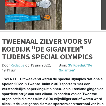
Vorige
V
TWEEMAAL ZILVER VOOR SV
KOEDIJK "DE GIGANTEN"
TIJDENS SPECIAL OLYMPICS
Door
Redactie
op
13 juni 2022,
Bron:
SV Koedijk "De
19:11 uur
Giganten"
TWENTE - Dit weekend waren de Special Olympics Nationale
Spelen 2022 in Twente. Ruim 2.300 sporters met een
verstandelijke beperking uit binnen- en buitenland gingen de
sportieve strijd aan met elkaar. In handen van de Twentse
organisatie die met ruim 2.800 vrijwilliger actief waren werd
alles uit de kast gehaald om de sporters een toernooi van hun