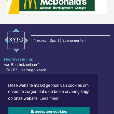
|
Nieuws | Sport | Evenementen
Hoofdvestiging:
van Benthuizenlaan 1
1701 BZ Heerhugowaard
072 8200 600
Deze website maakt gebruik van cookies om
redactie@xyto.nl
ervoor te zorgen dat u de beste ervaring krijgt
www.xyto.nl
op onze website
Lees meer
SOCIAL MEDIA
Ik accepteer cookies