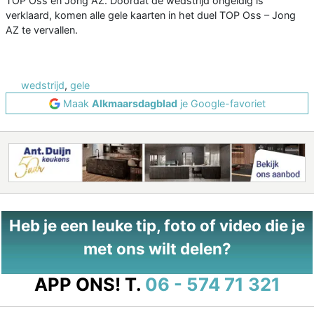
TOP Oss en Jong AZ. Doordat de wedstrijd ongeldig is
verklaard, komen alle gele kaarten in het duel TOP Oss – Jong
AZ te vervallen.
wedstrijd
,
gele
Maak
Alkmaarsdagblad
je Google-favoriet
Heb je een leuke tip, foto of video die je
met ons wilt delen?
APP ONS!
T.
06 - 574 71 321