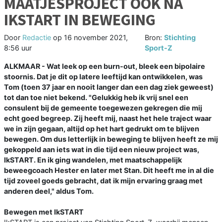
MAATJESPROJECT OOK NA
IKSTART IN BEWEGING
Door
Redactie
op
16 november 2021,
Bron:
Stichting
8:56 uur
Sport-Z
ALKMAAR - Wat leek op een burn-out, bleek een bipolaire
stoornis. Dat je dit op latere leeftijd kan ontwikkelen, was
Tom (toen 37 jaar en nooit langer dan een dag ziek geweest)
tot dan toe niet bekend. "Gelukkig heb ik vrij snel een
consulent bij de gemeente toegewezen gekregen die mij
echt goed begreep. Zij heeft mij, naast het hele traject waar
we in zijn gegaan, altijd op het hart gedrukt om te blijven
bewegen. Om dus letterlijk in beweging te blijven heeft ze mij
gekoppeld aan iets wat in die tijd een nieuw project was,
IkSTART. En ik ging wandelen, met maatschappelijk
beweegcoach Hester en later met Stan. Dit heeft me in al die
tijd zoveel goeds gebracht, dat ik mijn ervaring graag met
anderen deel," aldus Tom.
Bewegen met IkSTART