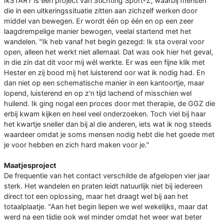
IkSTART is een project van Stichting Sport-Z, waarbij mensen
die in een uitkeringssituatie zitten aan zichzelf werken door
middel van bewegen. Er wordt één op één en op een zeer
laagdrempelige manier bewogen, veelal startend met het
wandelen. "Ik heb vanaf het begin gezegd: Ik sta overal voor
open, alleen het werkt niet allemaal. Dat was ook hier het geval,
in die zin dat dit voor mij wél werkte. Er was een fijne klik met
Hester en zij bood mij het luisterend oor wat ik nodig had. En
dan niet op een schematische manier in een kantoortje, maar
lopend, luisterend en op z'n tijd lachend of misschien wel
huilend. Ik ging nogal een proces door met therapie, de GGZ die
erbij kwam kijken en heel veel onderzoeken. Toch viel bij haar
het kwartje sneller dan bij al die anderen, iets wat ik nog steeds
waardeer omdat je soms mensen nodig hebt die het goede met
je voor hebben en zich hard maken voor je."
Maatjesproject
De frequentie van het contact verschilde de afgelopen vier jaar
sterk. Het wandelen en praten leidt natuurlijk niet bij iedereen
direct tot een oplossing, maar het draagt wel bij aan het
totaalplaatje. "Aan het begin liepen we wel wekelijks, maar dat
werd na een tijdje ook wel minder omdat het weer wat beter