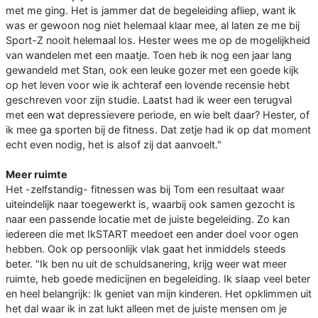
met me ging. Het is jammer dat de begeleiding afliep, want ik
was er gewoon nog niet helemaal klaar mee, al laten ze me bij
Sport-Z nooit helemaal los. Hester wees me op de mogelijkheid
van wandelen met een maatje. Toen heb ik nog een jaar lang
gewandeld met Stan, ook een leuke gozer met een goede kijk
op het leven voor wie ik achteraf een lovende recensie hebt
geschreven voor zijn studie. Laatst had ik weer een terugval
met een wat depressievere periode, en wie belt daar? Hester, of
ik mee ga sporten bij de fitness. Dat zetje had ik op dat moment
echt even nodig, het is alsof zij dat aanvoelt."
Meer ruimte
Het -zelfstandig- fitnessen was bij Tom een resultaat waar
uiteindelijk naar toegewerkt is, waarbij ook samen gezocht is
naar een passende locatie met de juiste begeleiding. Zo kan
iedereen die met IkSTART meedoet een ander doel voor ogen
hebben. Ook op persoonlijk vlak gaat het inmiddels steeds
beter. "Ik ben nu uit de schuldsanering, krijg weer wat meer
ruimte, heb goede medicijnen en begeleiding. Ik slaap veel beter
en heel belangrijk: Ik geniet van mijn kinderen. Het opklimmen uit
het dal waar ik in zat lukt alleen met de juiste mensen om je