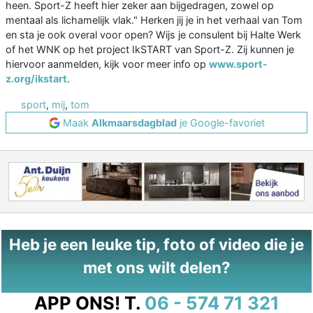
heen. Sport-Z heeft hier zeker aan bijgedragen, zowel op
mentaal als lichamelijk vlak." Herken jij je in het verhaal van Tom
en sta je ook overal voor open? Wijs je consulent bij Halte Werk
of het WNK op het project IkSTART van Sport-Z. Zij kunnen je
hiervoor aanmelden, kijk voor meer info op
www.sport-
z.org/ikstart
.
sport
,
mij
,
tom
Maak
Alkmaarsdagblad
je Google-favoriet
Heb je een leuke tip, foto of video die je
met ons wilt delen?
APP ONS!
T.
06 - 574 71 321