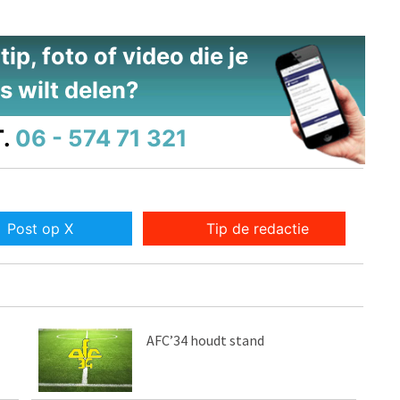
ip, foto of video die je
s wilt delen?
.
06 - 574 71 321
Post op X
Tip de redactie
AFC’34 houdt stand