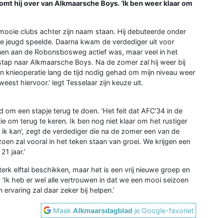
 komt hij over van Alkmaarsche Boys.
‘
Ik ben weer klaar om
 mooie clubs achter zijn naam staan. Hij debuteerde onder
 de jeugd speelde. Daarna kwam de verdediger uit voor
nen aan de Robonsbosweg actief was, maar veel in het
stap naar Alkmaarsche Boys. Na de zomer zal hij weer bij
ijn knieoperatie lang de tijd nodig gehad om mijn niveau weer
eest hiervoor.’ legt Tesselaar zijn keuze uit.
ijd om een stapje terug te doen. ‘Het feit dat AFC’34 in de
ie om terug te keren. Ik ben nog niet klaar om het rustiger
t ik kan’, zegt de verdediger die na de zomer een van de
zoen zal vooral in het teken staan van groei. We krijgen een
21 jaar.’
terk elftal beschikken, maar het is een vrij nieuwe groep en
 ‘Ik heb er wel alle vertrouwen in dat we een mooi seizoen
ervaring zal daar zeker bij helpen.’
Maak
Alkmaarsdagblad
je Google-favoriet