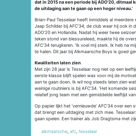
dat in 2015 na een periode bij ADO’20, ditmaal
de uitdaging aan te gaan op een hoger niveau.’
Brian-Paul Tesselaar heeft inmiddels al meerdere
Jaap Schilder bij AFC’34, de club waar hij ook in
ADO’20 en Hollandia. Nadat hij weer twee seizoe
teken stond van blessureleed, maakte hij de over
AFC’34 terugkeren. ‘Ik voel mij sterk. Ik heb na m
te halen. Dit jaar bij Alkmaarsche Boys is goed gew
Kwaliteiten laten zien
Met zijn 28 jaar is Tesselaar nog niet op een leeft
eerste klasse blijft spelen was voor mij de motivat
aan te gaan doen. Ik wil nog steeds laten zien wa
weinige routiniers is bij AFC’34. ‘Het komende sei
relatief jong team met een gemiddelde leeftijd van 
Op papier lijkt het ‘vernieuwde’ AFC’34 over een s
dat brengt een uitdaging met zich mee. Tesselaar:
gaan spelen. Een trainer als Job Dragtsma met zijn 
alkmaarsche
,
afc
,
tesselaar