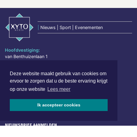
|
Nieuws | Sport | Evenementen
Hoofdvestiging:
van Benthuizenlaan 1
1701 BZ Heerhugowaard
Deze website maakt gebruik van cookies om
072 8200 600
ervoor te zorgen dat u de beste ervaring krijgt
redactie@xyto.nl
op onze website
Lees meer
www.xyto.nl
SOCIAL MEDIA
Ik accepteer cookies
NIEUWSBRIEF AANMELDEN
Schrijf je in voor onze nieuwsbrief en krijg wekelijks een