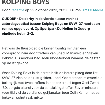
KOLPING BOYS
Door
Redactie
op
29 oktober 2023, 20:11 uur
Bron:
XYTO Media
OUDORP - De derby in de vierde klasse van het
zaterdagvoetbal tussen Kolping Boys en SVW`27 heeft een
remise opgeleverd. Op Sportpark De Nollen in Oudorp
eindigde het in 2-2.
Het was de thuisploeg die binnen twintig minuten een
voorsprong nam door treffers van Shadi Mansveld en Steven
Dekker. Tussendoor had Joeri Kloosterboer namens de gasten
op de lat gekopt.
Waar Kolping Boys in de eerste helft de betere ploeg daar liet
SVW '27 zich na de rust gelden. Joeri Kloosterboer, midweeks al
belangrijk met twee treffers in het bekerduel tegen Geel Zwart
'30, zorgde al snel voor de aansluitingstreffer. Zeven minuten
voor tijd viel de verdiende gelijkmaker toen Colin Kamp met een
bekeken schot raak mikte.