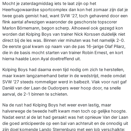
Mocht je zaterdagmiddag iets te laat zijn op het
Heerhugowaardse sportcomplex dan kon het zomaar zijn dat je
twee goals gemist had, want SVW '27, toch gehavend door een
flink aantal afwezigen waaronder de geschorste topscorer
Marlon Börnemann, begon scherp. Alhoewel ook gezegd kon
worden dat Kolping Boys van trainer Nick Korssen duidelijk niet
direct bij de les was. Binnen vier minuten was het namelijk 2-0.
De eerste goal kwam op naam van de pas 16-jarige Olaf Pilarz,
die in de basis mocht starten van trainer Robin Ernest, en kort
hierna haalde Leon Ayal doeltreffend uit.
Kolping Boys had daarna even tijd nodig om zich te herstellen,
maar kwam langzamerhand beter in de wedstrijd, mede omdat
SVW '27 steeds rommeliger werd in balbezit. Vlak voor rust gaf
Daniël van der Laan de Oudorpers weer hoop door, na snelle
aanval, de 2-1 binnen te schieten.
Na de rust had Kolping Boys het weer even lastig, maar
halverwege de tweede helft kwam men toch op gelijke hoogte.
Nadat eerst al de lat had geraakt was het opnieuw Van der Laan
die goed anticipeerde op een bal van achteruit en de onnodig uit
zijn doel komende Lando Sterrenburg met een lob verschalkte: