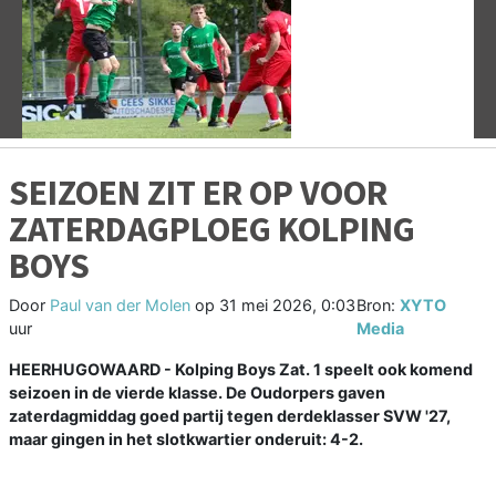
Vorige
V
SEIZOEN ZIT ER OP VOOR
ZATERDAGPLOEG KOLPING
BOYS
Door
Paul van der Molen
op
31 mei 2026, 0:03
Bron:
XYTO
uur
Media
HEERHUGOWAARD - Kolping Boys Zat. 1 speelt ook komend
seizoen in de vierde klasse. De Oudorpers gaven
zaterdagmiddag goed partij tegen derdeklasser SVW '27,
maar gingen in het slotkwartier onderuit: 4-2.