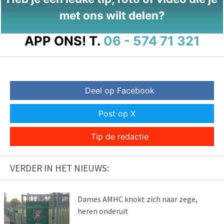
met ons wilt delen?
APP ONS!
T.
06 - 574 71 321
Deel op Facebook
Post op X
Tip de redactie
VERDER IN HET NIEUWS:
Dames AMHC knokt zich naar zege,
heren onderuit