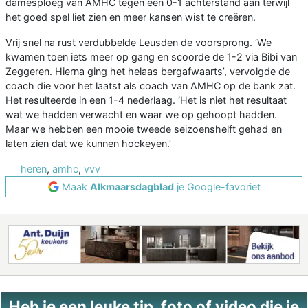
damesploeg van AMHC tegen een 0-1 achterstand aan terwijl
het goed spel liet zien en meer kansen wist te creëren.
Vrij snel na rust verdubbelde Leusden de voorsprong. ‘We
kwamen toen iets meer op gang en scoorde de 1-2 via Bibi van
Zeggeren. Hierna ging het helaas bergafwaarts’, vervolgde de
coach die voor het laatst als coach van AMHC op de bank zat.
Het resulteerde in een 1-4 nederlaag. ‘Het is niet het resultaat
wat we hadden verwacht en waar we op gehoopt hadden.
Maar we hebben een mooie tweede seizoenshelft gehad en
laten zien dat we kunnen hockeyen.’
heren
,
amhc
,
vvv
Maak
Alkmaarsdagblad
je Google-favoriet
Heb je een leuke tip, foto of video die je