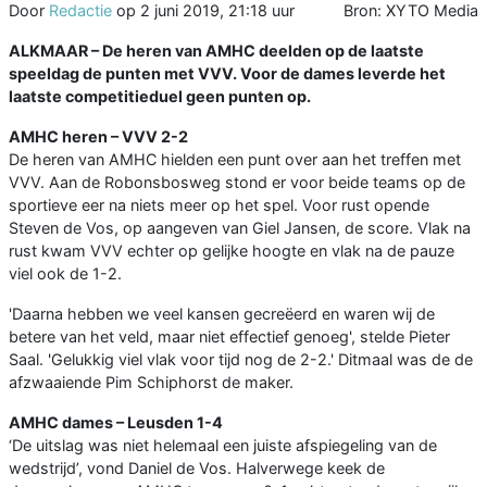
Door
Redactie
op
2 juni 2019, 21:18 uur
Bron: XYTO Media
ALKMAAR – De heren van AMHC deelden op de laatste
speeldag de punten met VVV. Voor de dames leverde het
laatste competitieduel geen punten op.
AMHC heren – VVV 2-2
De heren van AMHC hielden een punt over aan het treffen met
VVV. Aan de Robonsbosweg stond er voor beide teams op de
sportieve eer na niets meer op het spel. Voor rust opende
Steven de Vos, op aangeven van Giel Jansen, de score. Vlak na
rust kwam VVV echter op gelijke hoogte en vlak na de pauze
viel ook de 1-2.
'Daarna hebben we veel kansen gecreëerd en waren wij de
betere van het veld, maar niet effectief genoeg', stelde Pieter
Saal. 'Gelukkig viel vlak voor tijd nog de 2-2.' Ditmaal was de de
afzwaaiende Pim Schiphorst de maker.
AMHC dames – Leusden 1-4
‘De uitslag was niet helemaal een juiste afspiegeling van de
wedstrijd’, vond Daniel de Vos. Halverwege keek de