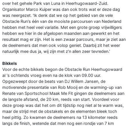
over het gehele Park van Luna in Heerhugowaard-Zuid.
Organisator Marco Kuiper was dan ook trots wat er deze dag
was neergezet. 'Ik denk dat we op het gebied van de vele
Obstacle Run's één van de mooiste parcoursen van Nederland
hebben met heel veel variatie. Met een grote groep vrijwilligers
hebben we hier in de afgelopen maanden aan gewerkt en het
resultaat mag er zijn. Het is een zwaar parcours, maar je ziet aan
de deelnemers dat men ook volop geniet. Daarbij zit het weer
natuurlijk mee dus ja, wij zijn met z'n allen zeer tevreden.'
Bikkels
Voor de echte bikkels begon de Obstacle Run Heerhugowaard
al 's ochtends vroeg even na de klok van 09.00 uur.
Opgezweept door de beats van DJ Willem Jansen, de
motiverende presentatie van Rob Mooij en de warming-up van
Renate van Sportschool Maak Me Fit gingen de deelnemers aan
de langste afstand, de 20 km, reeds van start. Voordeel voor
deze groep was dat het om dit tijdstip nog niet al te warm was,
maar de strijd met de obstakels en de elementen bleek toch
heel pittig. Zo kwamen de deelnemers na 13 kilometer reeds
langs de finish, wetende dat men nog een rondje van 7 km