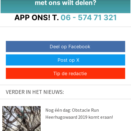
met ons wilt delen?
APP ONS!
T.
06 - 574 71 321
Deel op Facebook
Post op X
Tip de redactie
VERDER IN HET NIEUWS:
Nog één dag: Obstacle Run
Heerhugowaard 2019 komt eraan!