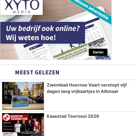
MEEST GELEZEN
Zwembad Hoornse Vaart verstopt vijf
dagen lang vrijkaartjes in Alkmaar
Kaasstad Toernooi 2026