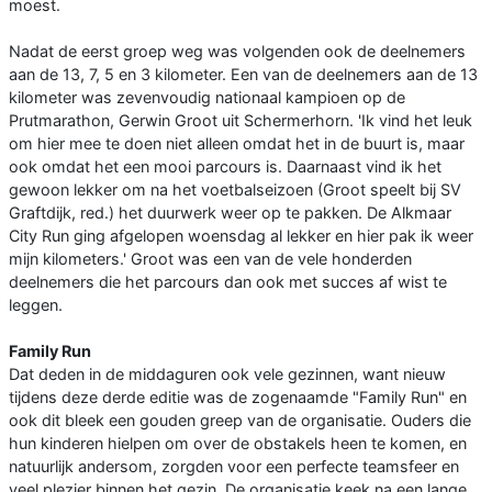
moest.
Nadat de eerst groep weg was volgenden ook de deelnemers
aan de 13, 7, 5 en 3 kilometer. Een van de deelnemers aan de 13
kilometer was zevenvoudig nationaal kampioen op de
Prutmarathon, Gerwin Groot uit Schermerhorn. 'Ik vind het leuk
om hier mee te doen niet alleen omdat het in de buurt is, maar
ook omdat het een mooi parcours is. Daarnaast vind ik het
gewoon lekker om na het voetbalseizoen (Groot speelt bij SV
Graftdijk, red.) het duurwerk weer op te pakken. De Alkmaar
City Run ging afgelopen woensdag al lekker en hier pak ik weer
mijn kilometers.' Groot was een van de vele honderden
deelnemers die het parcours dan ook met succes af wist te
leggen.
Family Run
Dat deden in de middaguren ook vele gezinnen, want nieuw
tijdens deze derde editie was de zogenaamde "Family Run" en
ook dit bleek een gouden greep van de organisatie. Ouders die
hun kinderen hielpen om over de obstakels heen te komen, en
natuurlijk andersom, zorgden voor een perfecte teamsfeer en
veel plezier binnen het gezin. De organisatie keek na een lange