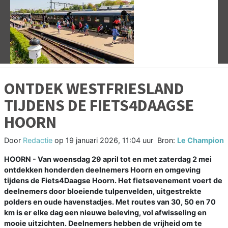
Vorige
V
ONTDEK WESTFRIESLAND
TIJDENS DE FIETS4DAAGSE
HOORN
Door
Redactie
op
19 januari 2026, 11:04 uur
Bron:
Le Champion
HOORN - Van woensdag 29 april tot en met zaterdag 2 mei
ontdekken honderden deelnemers Hoorn en omgeving
tijdens de Fiets4Daagse Hoorn. Het fietsevenement voert de
deelnemers door bloeiende tulpenvelden, uitgestrekte
polders en oude havenstadjes. Met routes van 30, 50 en 70
km is er elke dag een nieuwe beleving, vol afwisseling en
mooie uitzichten. Deelnemers hebben de vrijheid om te