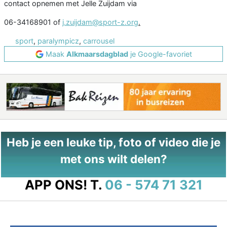
contact opnemen met Jelle Zuijdam via
06-34168901 of
j.zuijdam@sport-z.org
.
sport
,
paralympicz
,
carrousel
Maak
Alkmaarsdagblad
je Google-favoriet
Heb je een leuke tip, foto of video die je
met ons wilt delen?
APP ONS!
T.
06 - 574 71 321