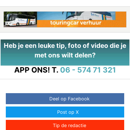
Heb je een leuke tip, foto of video die je
met ons wilt delen?
APP ONS!
T.
06 - 574 71 321
Deel op Facebook
Post op X
Tip de redactie