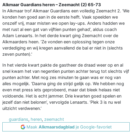
Alkmaar Guardians heren – Zeemacht (2) 65-73
In Alkmaar trof Alkmaar Guardians een volledig Zeemacht 2. ‘We
konden hen goed aan in de eerste helft. Vaak speelden we
onszelf vrij, maar misten we open lay-ups. Anders hadden we
met rust al een gat van vijftien punten gehad’, aldus coach
Adam Lenaarts. In het derde kwart ging Zeemacht over de
Alkmaarders heen. ‘Ze vonden een oplossing tegen onze
verdediging en wij kregen aanvallend de bal er niet in (slechts
zeven punten).'
In het vierde kwart pakte de gastheer de draad weer op en al
snel kwam het van negentien punten achter terug tot slechts vijf
punten achter. Met nog zes minuten te gaan was er nog van
alles mogelijk. ‘Daarna ging de strijd gelijk op. We hebben nog
even met press iets geprobeerd, maar dat bleek helaas niet
voldoende. Het is echt jammer. Drie kwarten goed spelen en
jezelf dan niet belonen’, vervolgde Lenaarts. ‘Plek 3 is nu wel
uitzicht verdwenen.’
guardians
,
heren
,
zeemacht
Maak
Alkmaarsdagblad
je Google-favoriet