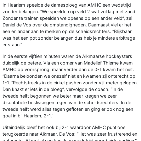
In Haarlem speelde de damesploeg van AMHC een wedstrijd
zonder belangen. “We speelden op veld 2 wat vol lag met zand.
Zonder te trainen speelden we opeens op een ander veld”, zei
Daniel de Vos over de omstandigheden. Daarnaast viel er het
een en ander aan te merken op de scheidsrechters. “Blijkbaar
was het een pot zonder belangen dus heb je mindere arbitrage
er staan.”
In de eerste vijftien minuten waren de Alkmaarse hockeysters
duidelijk de betere. Via een corner van Madelief Thieme kwam
AMHC op voorsprong, maar verder dan de 0-1 kwam het niet.
“Daarna beloonden we onszelf niet en kwamen zij onterecht op
1-1. “Rechtstreeks in de cirkel pushen zonder vijf meter gelopen.
Dan knakt er iets in de ploeg”, vervolgde de coach. “In de
tweede helft begonnen we beter maar kregen we zeer
discutabele beslissingen tegen van de scheidsrechters. In de
tweede helft werd alles tegen gefloten en ging er ook nog een
goal in bij Haarlem, 2-1.”
Uiteindelijk bleef het ook bij 2-1 waardoor AMHC puntloos
terugkeerde naar Alkmaar. De Vos: “Het was zeer frustrerend en
onterecht. Al met al een kansloze wedstrijd voor beide partijen.”