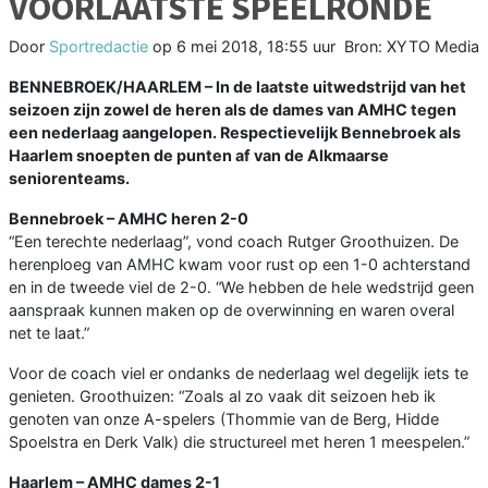
VOORLAATSTE SPEELRONDE
Door
Sportredactie
op
6 mei 2018, 18:55 uur
Bron: XYTO Media
BENNEBROEK/HAARLEM – In de laatste uitwedstrijd van het
seizoen zijn zowel de heren als de dames van AMHC tegen
een nederlaag aangelopen. Respectievelijk Bennebroek als
Haarlem snoepten de punten af van de Alkmaarse
seniorenteams.
Bennebroek – AMHC heren 2-0
“Een terechte nederlaag”, vond coach Rutger Groothuizen. De
herenploeg van AMHC kwam voor rust op een 1-0 achterstand
en in de tweede viel de 2-0. “We hebben de hele wedstrijd geen
aanspraak kunnen maken op de overwinning en waren overal
net te laat.”
Voor de coach viel er ondanks de nederlaag wel degelijk iets te
genieten. Groothuizen: “Zoals al zo vaak dit seizoen heb ik
genoten van onze A-spelers (Thommie van de Berg, Hidde
Spoelstra en Derk Valk) die structureel met heren 1 meespelen.”
Haarlem – AMHC dames 2-1