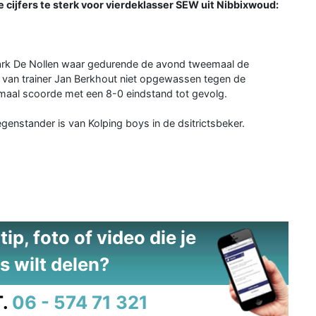
e cijfers te sterk voor vierdeklasser SEW uit Nibbixwoud:
ark De Nollen waar gedurende de avond tweemaal de
oeg van trainer Jan Berkhout niet opgewassen tegen de
r maal scoorde met een 8-0 eindstand tot gevolg.
enstander is van Kolping boys in de dsitrictsbeker.
ip, foto of video die je
s wilt delen?
.
06 - 574 71 321