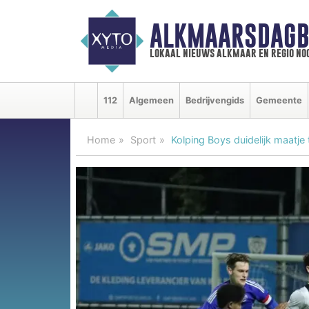
ALKMAARSDAGB
lokaal nieuws alkmaar en regio n
112
Algemeen
Bedrijvengids
Gemeente
Home
Sport
Kolping Boys duidelijk maatje