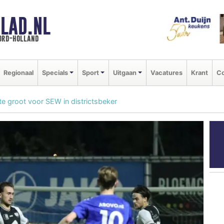
LAD.NL
oord-holland
Regionaal
Specials
Sport
Uitgaan
Vacatures
Krant
Co
 te groot voor SEW in districtsbeker