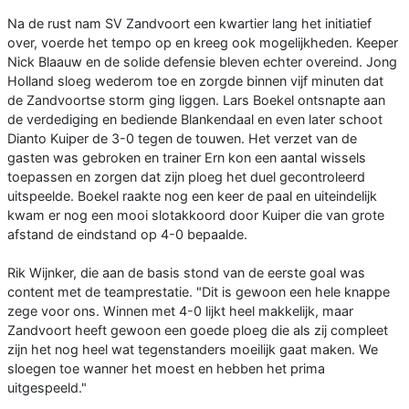
Na de rust nam SV Zandvoort een kwartier lang het initiatief
over, voerde het tempo op en kreeg ook mogelijkheden. Keeper
Nick Blaauw en de solide defensie bleven echter overeind. Jong
Holland sloeg wederom toe en zorgde binnen vijf minuten dat
de Zandvoortse storm ging liggen. Lars Boekel ontsnapte aan
de verdediging en bediende Blankendaal en even later schoot
Dianto Kuiper de 3-0 tegen de touwen. Het verzet van de
gasten was gebroken en trainer Ern kon een aantal wissels
toepassen en zorgen dat zijn ploeg het duel gecontroleerd
uitspeelde. Boekel raakte nog een keer de paal en uiteindelijk
kwam er nog een mooi slotakkoord door Kuiper die van grote
afstand de eindstand op 4-0 bepaalde.
Rik Wijnker, die aan de basis stond van de eerste goal was
content met de teamprestatie. "Dit is gewoon een hele knappe
zege voor ons. Winnen met 4-0 lijkt heel makkelijk, maar
Zandvoort heeft gewoon een goede ploeg die als zij compleet
zijn het nog heel wat tegenstanders moeilijk gaat maken. We
sloegen toe wanner het moest en hebben het prima
uitgespeeld."