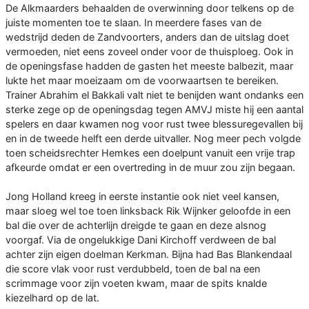
De Alkmaarders behaalden de overwinning door telkens op de
juiste momenten toe te slaan. In meerdere fases van de
wedstrijd deden de Zandvoorters, anders dan de uitslag doet
vermoeden, niet eens zoveel onder voor de thuisploeg. Ook in
de openingsfase hadden de gasten het meeste balbezit, maar
lukte het maar moeizaam om de voorwaartsen te bereiken.
Trainer Abrahim el Bakkali valt niet te benijden want ondanks een
sterke zege op de openingsdag tegen AMVJ miste hij een aantal
spelers en daar kwamen nog voor rust twee blessuregevallen bij
en in de tweede helft een derde uitvaller. Nog meer pech volgde
toen scheidsrechter Hemkes een doelpunt vanuit een vrije trap
afkeurde omdat er een overtreding in de muur zou zijn begaan.
Jong Holland kreeg in eerste instantie ook niet veel kansen,
maar sloeg wel toe toen linksback Rik Wijnker geloofde in een
bal die over de achterlijn dreigde te gaan en deze alsnog
voorgaf. Via de ongelukkige Dani Kirchoff verdween de bal
achter zijn eigen doelman Kerkman. Bijna had Bas Blankendaal
die score vlak voor rust verdubbeld, toen de bal na een
scrimmage voor zijn voeten kwam, maar de spits knalde
kiezelhard op de lat.