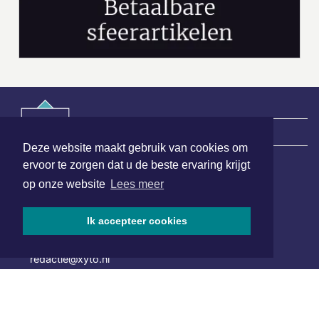
|
Nieuws | Sport | Evenementen
Deze website maakt gebruik van cookies om
ervoor te zorgen dat u de beste ervaring krijgt
op onze website
Lees meer
Hoofdvestiging:
van Benthuizenlaan 1
1701 BZ Heerhugowaard
Ik accepteer cookies
072 8200 600
redactie@xyto.nl
www.xyto.nl
SOCIAL MEDIA