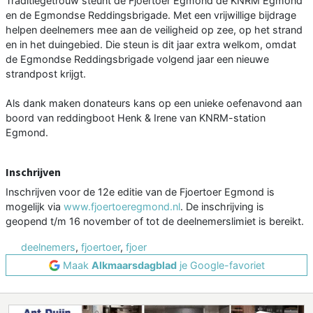
Traditiegetrouw steunt de Fjoertoer Egmond de KNRM Egmond
en de Egmondse Reddingsbrigade. Met een vrijwillige bijdrage
helpen deelnemers mee aan de veiligheid op zee, op het strand
en in het duingebied. Die steun is dit jaar extra welkom, omdat
de Egmondse Reddingsbrigade volgend jaar een nieuwe
strandpost krijgt.
Als dank maken donateurs kans op een unieke oefenavond aan
boord van reddingboot Henk & Irene van KNRM-station
Egmond.
Inschrijven
Inschrijven voor de 12e editie van de Fjoertoer Egmond is
mogelijk via
www.fjoertoeregmond.nl
. De inschrijving is
geopend t/m 16 november of tot de deelnemerslimiet is bereikt.
deelnemers
,
fjoertoer
,
fjoer
Maak
Alkmaarsdagblad
je Google-favoriet