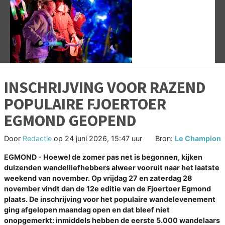
Vorige
V
INSCHRIJVING VOOR RAZEND
POPULAIRE FJOERTOER
EGMOND GEOPEND
Door
Redactie
op
24 juni 2026, 15:47 uur
Bron:
Le Champion
EGMOND - Hoewel de zomer pas net is begonnen, kijken
duizenden wandelliefhebbers alweer vooruit naar het laatste
weekend van november. Op vrijdag 27 en zaterdag 28
november vindt dan de 12e editie van de Fjoertoer Egmond
plaats. De inschrijving voor het populaire wandelevenement
ging afgelopen maandag open en dat bleef niet
onopgemerkt: inmiddels hebben de eerste 5.000 wandelaars