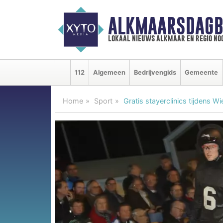
ALKMAARSDAGB
lokaal nieuws alkmaar en regio n
112
Algemeen
Bedrijvengids
Gemeente
Home
Sport
Gratis stayerclinics tijdens W