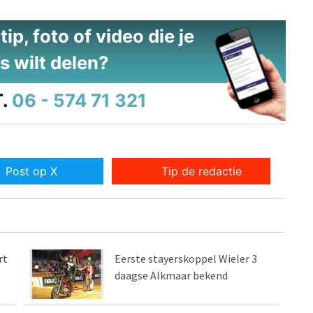
ip, foto of video die je
s wilt delen?
.
06 - 574 71 321
Post op X
Tip de redactie
rt
Eerste stayerskoppel Wieler 3
daagse Alkmaar bekend