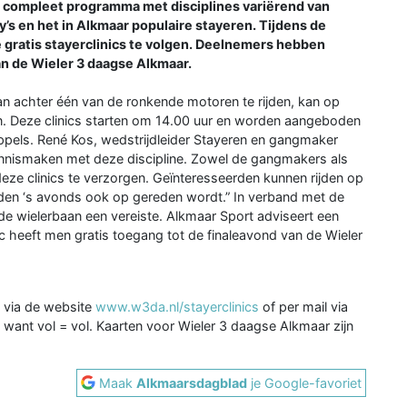
 compleet programma met disciplines variërend van
y’s en het in Alkmaar populaire stayeren. Tijdens de
e gratis stayerclinics te volgen. Deelnemers hebben
an de Wieler 3 daagse Alkmaar.
an achter één van de ronkende motoren te rijden, kan op
en. Deze clinics starten om 14.00 uur en worden aangeboden
pels. René Kos, wedstrijdleider Stayeren en gangmaker
kennismaken met deze discipline. Zowel de gangmakers als
eze clinics te verzorgen. Geïnteresseerden kunnen rijden op
ijden ‘s avonds ook op gereden wordt.” In verband met de
de wielerbaan een vereiste. Alkmaar Sport adviseert een
ic heeft men gratis toegang tot de finaleavond van de Wieler
k via de website
www.w3da.nl/stayerclinics
of per mail via
 want vol = vol. Kaarten voor Wieler 3 daagse Alkmaar zijn
Maak
Alkmaarsdagblad
je Google-favoriet