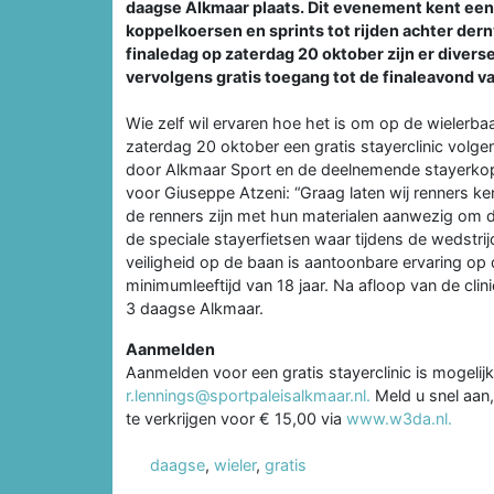
daagse Alkmaar plaats. Dit evenement kent een
koppelkoersen en sprints tot rijden achter dern
finaledag op zaterdag 20 oktober zijn er divers
vervolgens gratis toegang tot de finaleavond v
Wie zelf wil ervaren hoe het is om op de wielerba
zaterdag 20 oktober een gratis stayerclinic volg
door Alkmaar Sport en de deelnemende stayerkop
voor Giuseppe Atzeni: “Graag laten wij renners 
de renners zijn met hun materialen aanwezig om d
de speciale stayerfietsen waar tijdens de wedstr
veiligheid op de baan is aantoonbare ervaring op 
minimumleeftijd van 18 jaar. Na afloop van de clin
3 daagse Alkmaar.
Aanmelden
Aanmelden voor een gratis stayerclinic is mogelij
r.lennings@sportpaleisalkmaar.nl.
Meld u snel aan,
te verkrijgen voor € 15,00 via
www.w3da.nl.
daagse
,
wieler
,
gratis