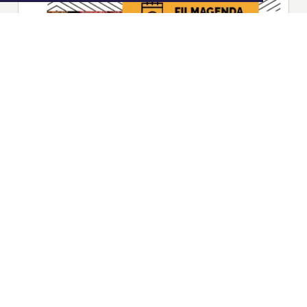
|
Nieuws | Sport | Evenementen
Hoofdvestiging:
van Benthuizenlaan 1
1701 BZ Heerhugowaard