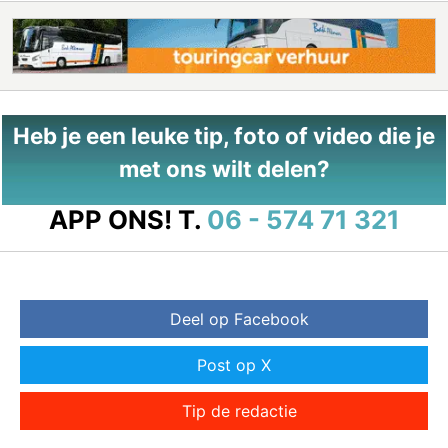
Heb je een leuke tip, foto of video die je
met ons wilt delen?
APP ONS!
T.
06 - 574 71 321
Deel op Facebook
Post op X
Tip de redactie