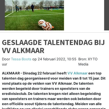
Vorige
V
GESLAAGDE TALENTENDAG BIJ
VV ALKMAAR
Door
Tessa Boots
op
24 februari 2022, 10:55
Bron: XYTO
uur
Media
ALKMAAR - Dinsdag 22 februari heeft
VV Alkmaar
een top
talenten dag georganiseerd voor meiden van 8 tot 15 jaar. Dit
vond plaats op de velden van VV Alkmaar. De talenten
werden begeleid door trainers en speelsters van de
eredivisieclub. De talenten kregen niet alleen begeleiding
van speelsters en trainers maar werden ook bekeken door
een officiële scout tijdens de talentendag. Meiden van alle
leeftijden en van allerlei verschillende clubs waren aanwezig