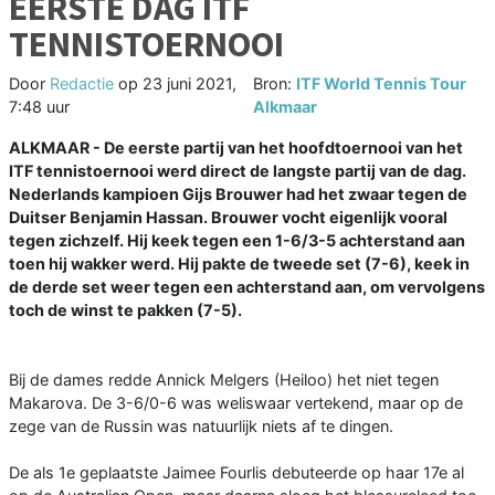
EERSTE DAG ITF
TENNISTOERNOOI
Door
Redactie
op
23 juni 2021,
Bron:
ITF World Tennis Tour
7:48 uur
Alkmaar
ALKMAAR - De eerste partij van het hoofdtoernooi van het
ITF tennistoernooi werd direct de langste partij van de dag.
Nederlands kampioen Gijs Brouwer had het zwaar tegen de
Duitser Benjamin Hassan. Brouwer vocht eigenlijk vooral
tegen zichzelf. Hij keek tegen een 1-6/3-5 achterstand aan
toen hij wakker werd. Hij pakte de tweede set (7-6), keek in
de derde set weer tegen een achterstand aan, om vervolgens
toch de winst te pakken (7-5).
Bij de dames redde Annick Melgers (Heiloo) het niet tegen
Makarova. De 3-6/0-6 was weliswaar vertekend, maar op de
zege van de Russin was natuurlijk niets af te dingen.
De als 1e geplaatste Jaimee Fourlis debuteerde op haar 17e al