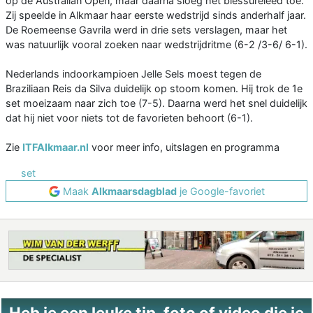
op de Australian Open, maar daarna sloeg het blessureleed toe.
Zij speelde in Alkmaar haar eerste wedstrijd sinds anderhalf jaar.
De Roemeense Gavrila werd in drie sets verslagen, maar het
was natuurlijk vooral zoeken naar wedstrijdritme (6-2 /3-6/ 6-1).
Nederlands indoorkampioen Jelle Sels moest tegen de
Braziliaan Reis da Silva duidelijk op stoom komen. Hij trok de 1e
set moeizaam naar zich toe (7-5). Daarna werd het snel duidelijk
dat hij niet voor niets tot de favorieten behoort (6-1).
Zie
ITFAlkmaar.nl
voor meer info, uitslagen en programma
set
Maak
Alkmaarsdagblad
je Google-favoriet
Heb je een leuke tip, foto of video die je