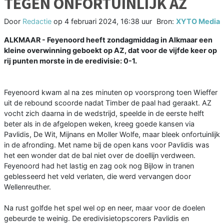
TEGEN ONFORTUINLIJK AZ
Door
Redactie
op
4 februari 2024, 16:38 uur
Bron:
XYTO Media
ALKMAAR - Feyenoord heeft zondagmiddag in Alkmaar een
kleine overwinning geboekt op AZ, dat voor de vijfde keer op
rij punten morste in de eredivisie: 0-1.
Feyenoord kwam al na zes minuten op voorsprong toen Wieffer
uit de rebound scoorde nadat Timber de paal had geraakt. AZ
vocht zich daarna in de wedstrijd, speelde in de eerste helft
beter als in de afgelopen weken, kreeg goede kansen via
Pavlidis, De Wit, Mijnans en Moller Wolfe, maar bleek onfortuinlijk
in de afronding. Met name bij de open kans voor Pavlidis was
het een wonder dat de bal niet over de doellijn verdween.
Feyenoord had het lastig en zag ook nog Bijlow in tranen
geblesseerd het veld verlaten, die werd vervangen door
Wellenreuther.
Na rust golfde het spel wel op en neer, maar voor de doelen
gebeurde te weinig. De eredivisietopscorers Pavlidis en