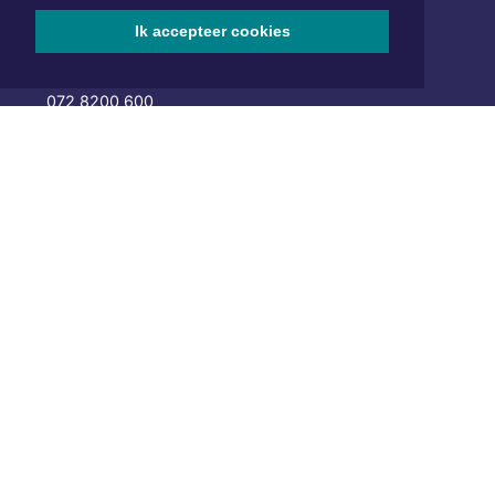
Hoofdvestiging:
Ik accepteer cookies
van Benthuizenlaan 1
1701 BZ Heerhugowaard
072 8200 600
redactie@xyto.nl
www.xyto.nl
SOCIAL MEDIA
NIEUWSBRIEF AANMELDEN
Schrijf je in voor onze nieuwsbrief en krijg wekelijks een
samenvatting van alle gebeurtenissen uit jouw regio.
Aanmelden
ONLINE DAGBLADEN