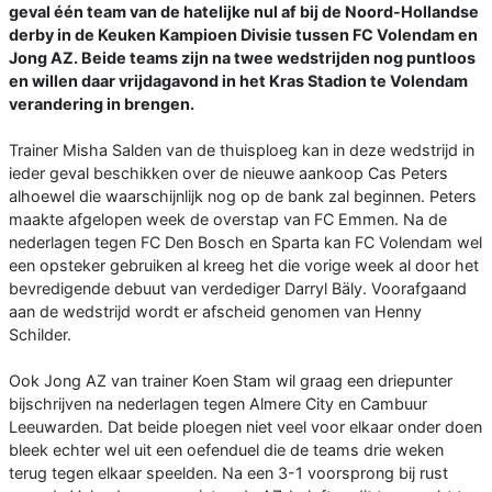
geval één team van de hatelijke nul af bij de Noord-Hollandse
derby in de Keuken Kampioen Divisie tussen FC Volendam en
Jong AZ. Beide teams zijn na twee wedstrijden nog puntloos
en willen daar vrijdagavond in het Kras Stadion te Volendam
verandering in brengen.
Trainer Misha Salden van de thuisploeg kan in deze wedstrijd in
ieder geval beschikken over de nieuwe aankoop Cas Peters
alhoewel die waarschijnlijk nog op de bank zal beginnen. Peters
maakte afgelopen week de overstap van FC Emmen. Na de
nederlagen tegen FC Den Bosch en Sparta kan FC Volendam wel
een opsteker gebruiken al kreeg het die vorige week al door het
bevredigende debuut van verdediger Darryl Bäly. Voorafgaand
aan de wedstrijd wordt er afscheid genomen van Henny
Schilder.
Ook Jong AZ van trainer Koen Stam wil graag een driepunter
bijschrijven na nederlagen tegen Almere City en Cambuur
Leeuwarden. Dat beide ploegen niet veel voor elkaar onder doen
bleek echter wel uit een oefenduel die de teams drie weken
terug tegen elkaar speelden. Na een 3-1 voorsprong bij rust