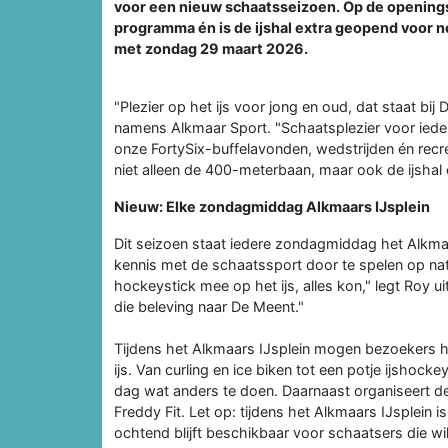
voor een nieuw schaatsseizoen. Op de openings
programma én is de ijshal extra geopend voor 
met zondag 29 maart 2026.
"Plezier op het ijs voor jong en oud, dat staat bi
namens Alkmaar Sport. "Schaatsplezier voor ieder
onze FortySix-buffelavonden, wedstrijden én recre
niet alleen de 400-meterbaan, maar ook de ijshal
Nieuw: Elke zondagmiddag Alkmaars IJsplein
Dit seizoen staat iedere zondagmiddag het Alkma
kennis met de schaatssport door te spelen op natu
hockeystick mee op het ijs, alles kon," legt Roy ui
die beleving naar De Meent."
Tijdens het Alkmaars IJsplein mogen bezoekers hu
ijs. Van curling en ice biken tot een potje ijshoc
dag wat anders te doen. Daarnaast organiseert d
Freddy Fit. Let op: tijdens het Alkmaars IJsplein 
ochtend blijft beschikbaar voor schaatsers die wil