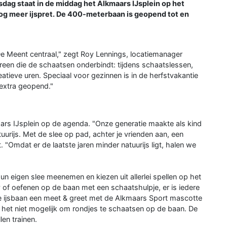
dag staat in de middag het Alkmaars IJsplein op het
nog meer ijspret. De 400-meterbaan is geopend tot en
j De Meent centraal," zegt Roy Lennings, locatiemanager
een die de schaatsen onderbindt: tijdens schaatslessen,
atieve uren. Speciaal voor gezinnen is in de herfstvakantie
 extra geopend."
ars IJsplein op de agenda. "Onze generatie maakte als kind
urijs. Met de slee op pad, achter je vrienden aan, een
t. "Omdat er de laatste jaren minder natuurijs ligt, halen we
n eigen slee meenemen en kiezen uit allerlei spellen op het
key of oefenen op de baan met een schaatshulpje, er is iedere
e ijsbaan een meet & greet met de Alkmaars Sport mascotte
is het niet mogelijk om rondjes te schaatsen op de baan. De
len trainen.