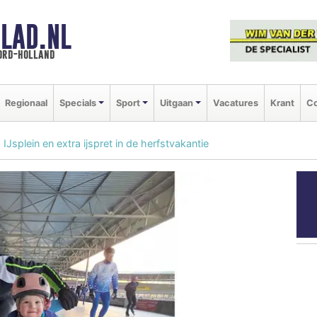
LAD.NL
oord-holland
Regionaal
Specials
Sport
Uitgaan
Vacatures
Krant
Co
splein en extra ijspret in de herfstvakantie