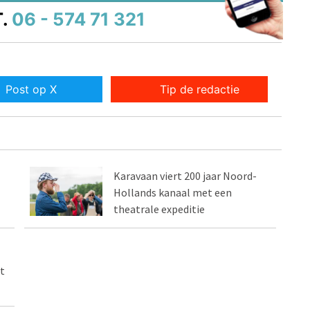
.
06 - 574 71 321
Post op X
Tip de redactie
Karavaan viert 200 jaar Noord-
Hollands kanaal met een
theatrale expeditie
t