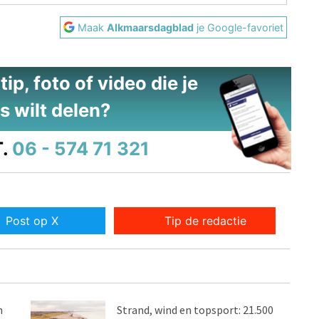
Maak
Alkmaarsdagblad
je Google-favoriet
ip, foto of video die je
s wilt delen?
.
06 - 574 71 321
Post op X
Tip de redactie
n
Strand, wind en topsport: 21.500