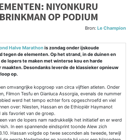
EMENTEN: NIYONKURU
N BRINKMAN OP PODIUM
Bron:
Le Champion
nd Halve Marathon
is zondag onder ijskoude
 tegen de elementen. Op het strand, in de duinen en
e lopers te maken met winterse kou en harde
r maakten. Desondanks leverde de klassieker opnieuw
loop op.
en omvangrijke kopgroep van circa vijftien atleten. Onder
n, Filmon Tesfu en Gianluca Assorgia, evenals de nummer
gebied werd het tempo echter fors opgeschroefd en viel
mannen over: Niesten, Hassan en de Ethiopiër Haymanot
 als favoriet van de groep.
Geen van de lopers nam nadrukkelijk het initiatief en er werd
inish. In een spannende eindsprint toonde Alew zich
 1.03.10. Hassan volgde op twee seconden als tweede, terwijl
j de eerste Nederlander en zorgde hij voor een bijzondere