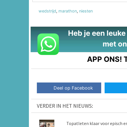
wedstrijd
,
marathon
,
niesten
Heb je een leuke t
met on
APP ONS!
T
Deel op Facebook
VERDER IN HET NIEUWS:
Topatleten klaar voor episch e