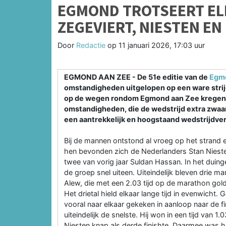
EGMOND TROTSEERT EL
ZEGEVIERT, NIESTEN E
Door
Redactie
op
11 januari 2026, 17:03 uur
EGMOND AAN ZEE - De 51e editie van de
Egmo
omstandigheden uitgelopen op een ware strijd
op de wegen rondom Egmond aan Zee kregen d
omstandigheden, die de wedstrijd extra zwaa
een aantrekkelijk en hoogstaand wedstrijdver
Bij de mannen ontstond al vroeg op het strand e
hen bevonden zich de Nederlanders Stan Nieste
twee van vorig jaar Suldan Hassan. In het duin
de groep snel uiteen. Uiteindelijk bleven drie 
Alew, die met een 2.03 tijd op de marathon gold
Het drietal hield elkaar lange tijd in evenwicht. 
vooral naar elkaar gekeken in aanloop naar de f
uiteindelijk de snelste. Hij won in een tijd van
Niesten knap als derde finishte. Daarmee was hi