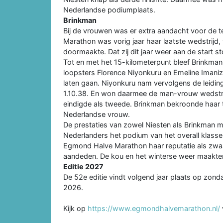
Nederlandse podiumplaats.
Brinkman
Bij de vrouwen was er extra aandacht voor de 
Marathon was vorig jaar haar laatste wedstrijd,
doormaakte. Dat zij dit jaar weer aan de start
Tot en met het 15-kilometerpunt bleef Brinkm
loopsters Florence Niyonkuru en Emeline Imani
laten gaan. Niyonkuru nam vervolgens de leiding 
1.10.38. En won daarmee de man-vrouw wedstr
eindigde als tweede. Brinkman bekroonde haar 
Nederlandse vrouw.
De prestaties van zowel Niesten als Brinkman m
Nederlanders het podium van het overall klass
Egmond Halve Marathon haar reputatie als zwa
aandeden. De kou en het winterse weer maakten 
Editie 2027
De 52e editie vindt volgend jaar plaats op zond
2026.
Kijk op
https://www.egmondhalvemarathon.nl/