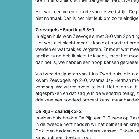
door met scheidsrechter (Dingerdis, red.). De bege
Het was een vreemd einde van de wedstrijd. De p
niet normaal. Dan is het niet leuk om zo te eindige
Zeevogels – Sporting S 3-0
In eigen huis won Zeevogels met 3-0 van Sporting
Het was niet slecht maar ik kan niet honderd proc
werden er wat taakjes vergeten. Er moet wat meer 
spelbeleving heb ik niets te klagen, maar het m
dan het is, we hebben een hoop kansen gecreëerd
Via twee doelpunten van Jilius Zwartkruis, die in 
kwam Zeevogels op 2-0, waarna Jay Herman met e
vandaag. We waren overal te laat. Het begon al b
afgesproken en dat zag je in de wedstrijd terug’,
drie keer een honderd procent kans, maar handeld
De Rijp – Zaandijk 3-2
In eigen huis boekte De Rijp een 3-2 zege op Zaan
in de tweede helft hadden wij het balbezit en kr
Ook toen hadden we de betere kansen.’ Enkele ka
kans ook een doelpunt op.