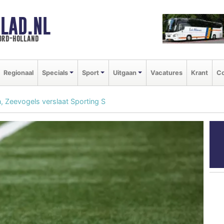
LAD.NL
oord-holland
Regionaal
Specials
Sport
Uitgaan
Vacatures
Krant
Co
, Zeevogels verslaat Sporting S