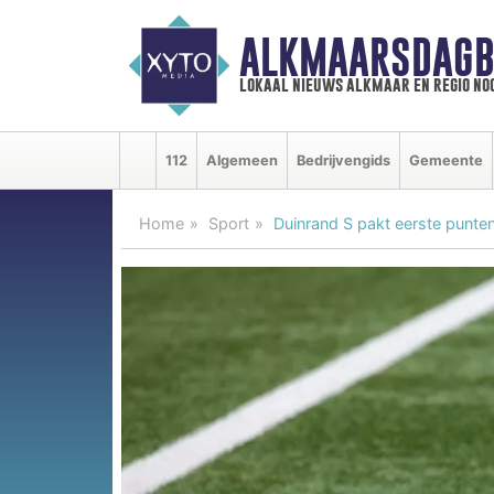
ALKMAARSDAGB
lokaal nieuws alkmaar en regio n
112
Algemeen
Bedrijvengids
Gemeente
Home
Sport
Duinrand S pakt eerste punten