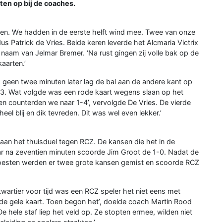
ten op bij de coaches.
ten. We hadden in de eerste helft wind mee. Twee van onze
dus Patrick de Vries. Beide keren leverde het Alcmaria Victrix
naam van Jelmar Bremer. ‘Na rust gingen zij volle bak op de
kaarten.’
geen twee minuten later lag de bal aan de andere kant op
-3. Wat volgde was een rode kaart wegens slaan op het
 en counterden we naar 1-4’, vervolgde De Vries. De vierde
el blij en dik tevreden. Dit was wel even lekker.’
 aan het thuisduel tegen RCZ. De kansen die het in de
r na zeventien minuten scoorde Jim Groot de 1-0. Nadat de
moesten werden er twee grote kansen gemist en scoorde RCZ
wartier voor tijd was een RCZ speler het niet eens met
ede gele kaart. Toen begon het’, doelde coach Martin Rood
hele staf liep het veld op. Ze stopten ermee, wilden niet