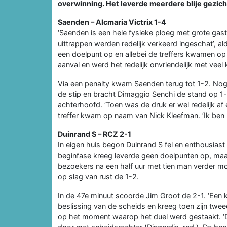
overwinning. Het leverde meerdere blije gezich
Saenden – Alcmaria Victrix 1-4
‘Saenden is een hele fysieke ploeg met grote gas
uittrappen werden redelijk verkeerd ingeschat’, al
een doelpunt op en allebei de treffers kwamen op 
aanval en werd het redelijk onvriendelijk met veel 
Via een penalty kwam Saenden terug tot 1-2. Nog 
de stip en bracht Dimaggio Senchi de stand op 1
achterhoofd. ‘Toen was de druk er wel redelijk af
treffer kwam op naam van Nick Kleefman. ‘Ik ben he
Duinrand S – RCZ 2-1
In eigen huis begon Duinrand S fel en enthousiast
beginfase kreeg leverde geen doelpunten op, maa
bezoekers na een half uur met tien man verder 
op slag van rust de 1-2.
In de 47e minuut scoorde Jim Groot de 2-1. ‘Een k
beslissing van de scheids en kreeg toen zijn twe
op het moment waarop het duel werd gestaakt. ‘De 