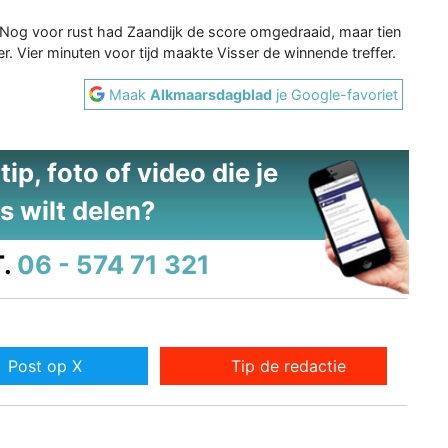
 Nog voor rust had Zaandijk de score omgedraaid, maar tien
. Vier minuten voor tijd maakte Visser de winnende treffer.
Maak
Alkmaarsdagblad
je Google-favoriet
ip, foto of video die je
s wilt delen?
.
06 - 574 71 321
Post op X
Tip de redactie