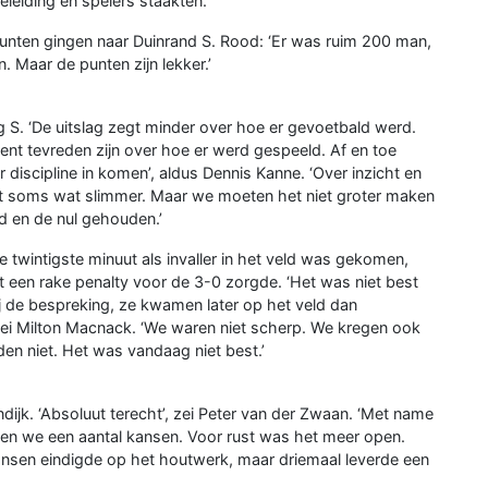
leiding en spelers staakten.’
unten gingen naar Duinrand S. Rood: ‘Er was ruim 200 man,
n. Maar de punten zijn lekker.’
 S. ‘De uitslag zegt minder over hoe er gevoetbald werd.
ent tevreden zijn over hoe er werd gespeeld. Af en toe
discipline in komen’, aldus Dennis Kanne. ‘Over inzicht en
oet soms wat slimmer. Maar we moeten het niet groter maken
 en de nul gehouden.’
de twintigste minuut als invaller in het veld was gekomen,
en rake penalty voor de 3-0 zorgde. ‘Het was niet best
ij de bespreking, ze kwamen later op het veld dan
 zei Milton Macnack. ‘We waren niet scherp. We kregen ook
en niet. Het was vandaag niet best.’
dijk. ‘Absoluut terecht’, zei Peter van der Zwaan. ‘Met name
egen we een aantal kansen. Voor rust was het meer open.
nsen eindigde op het houtwerk, maar driemaal leverde een