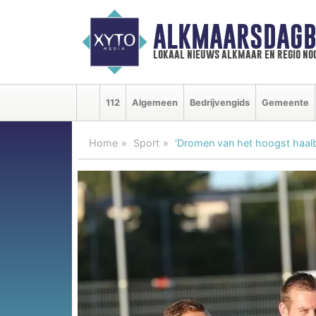
ALKMAARSDAGB
lokaal nieuws alkmaar en regio n
112
Algemeen
Bedrijvengids
Gemeente
Home
Sport
‘Dromen van het hoogst haalb