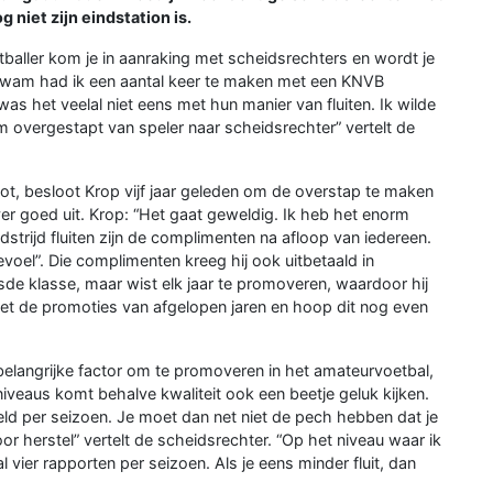
 niet zijn eindstation is.
tballer kom je in aanraking met scheidsrechters en wordt je
t kwam had ik een aantal keer te maken met een KNVB
as het veelal niet eens met hun manier van fluiten. Ik wilde
om overgestapt van speler naar scheidsrechter” vertelt de
oot, besloot Krop vijf jaar geleden om de overstap te maken
ver goed uit. Krop: “Het gaat geweldig. Ik heb het enorm
strijd fluiten zijn de complimenten na afloop van iedereen.
evoel”. Die complimenten kreeg hij ook uitbetaald in
sde klasse, maar wist elk jaar te promoveren, waardoor hij
j met de promoties van afgelopen jaren en hoop dit nog even
belangrijke factor om te promoveren in het amateurvoetbal,
niveaus komt behalve kwaliteit ook een beetje geluk kijken.
ld per seizoen. Je moet dan net niet de pech hebben dat je
voor herstel” vertelt de scheidsrechter. “Op het niveau waar ik
l vier rapporten per seizoen. Als je eens minder fluit, dan