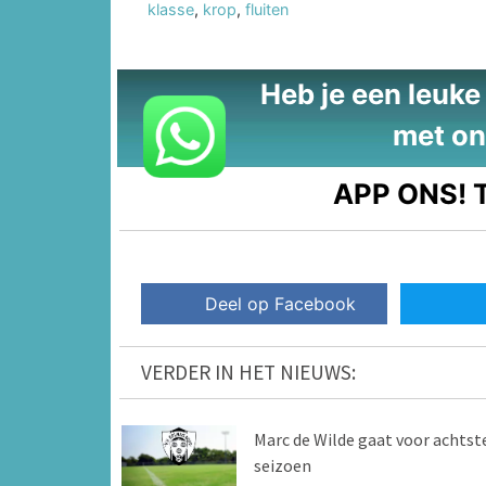
klasse
,
krop
,
fluiten
Heb je een leuke t
met on
APP ONS!
T
Deel op Facebook
VERDER IN HET NIEUWS:
Marc de Wilde gaat voor achtst
seizoen