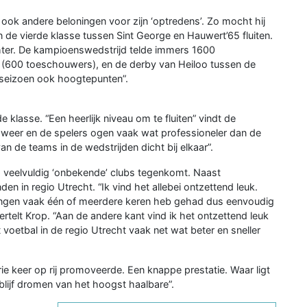
ook andere beloningen voor zijn ‘optredens’. Zo mocht hij
de vierde klasse tussen Sint George en Hauwert’65 fluiten.
chter. De kampioenswedstrijd telde immers 1600
(600 toeschouwers), en de derby van Heiloo tussen de
 seizoen ook hoogtepunten”.
e klasse. “Een heerlijk niveau om te fluiten” vindt de
n weer en de spelers ogen vaak wat professioneler dan de
van de teams in de wedstrijden dicht bij elkaar”.
op veelvuldig ‘onbekende’ clubs tegenkomt. Naast
en in regio Utrecht. “Ik vind het allebei ontzettend leuk.
igingen vaak één of meerdere keren heb gehad dus eenvoudig
ertelt Krop. “Aan de andere kant vind ik het ontzettend leuk
voetbal in de regio Utrecht vaak net wat beter en sneller
rie keer op rij promoveerde. Een knappe prestatie. Waar ligt
k blijf dromen van het hoogst haalbare”.