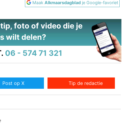
Maak
Alkmaarsdagblad
je Google-favoriet
ip, foto of video die je
s wilt delen?
.
06 - 574 71 321
Post op X
Tip de redactie
e