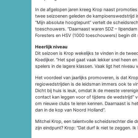
In de afgelopen jaren kreeg Krop naast promoties 
twee seizoenen geleden de kampioenswedstrijd in 
“Mijn absolute hoogtepunt” vertelt de scheidsre
toeschouwers. “Daarnaast waren SDZ – Ilpendam 
Foresters en HSV (1000 toeschouwers) begin dit
Heerlijk niveau
Dit seizoen is Krop wekelijks te vinden in de tweed
Koedijker. “Het spel gaat vaak lekker snel heen e
spelers in de lagere klassen. Vaak ligt het niveau 
Het voordeel van jaarlijks promoveren, is dat Kr
regiowedstrijden is de leidsman immers ook te vind
Dicht bij huis is leuk, omdat ik de meeste veren
contact kan leggen voor of tijdens de wedstrijd” v
om nieuwe clubs te leren kennen. Daarnaast is het 
dan in de kop van Noord Holland”.
Mitchel Krop, een talentvolle scheidsrechter die d
zijn eindpunt? Krop: “Dat durf ik niet te zeggen. I