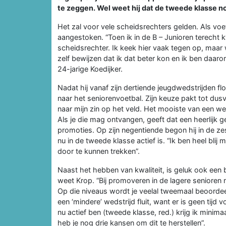
te zeggen. Wel weet hij dat de tweede klasse nog
Het zal voor vele scheidsrechters gelden. Als voe
aangestoken. “Toen ik in de B – Junioren terech
scheidsrechter. Ik keek hier vaak tegen op, maar w
zelf bewijzen dat ik dat beter kon en ik ben daar
24-jarige Koedijker.
Nadat hij vanaf zijn dertiende jeugdwedstrijden fl
naar het seniorenvoetbal. Zijn keuze pakt tot dus
naar mijn zin op het veld. Het mooiste van een wed
Als je die mag ontvangen, geeft dat een heerlijk g
promoties. Op zijn negentiende begon hij in de ze
nu in de tweede klasse actief is. “Ik ben heel bli
door te kunnen trekken”.
Naast het hebben van kwaliteit, is geluk ook een 
weet Krop. “Bij promoveren in de lagere senioren 
Op die niveaus wordt je veelal tweemaal beoordee
een ‘mindere’ wedstrijd fluit, want er is geen tijd 
nu actief ben (tweede klasse, red.) krijg ik minimaa
heb je nog drie kansen om dit te herstellen”.