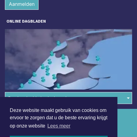
Aanmelden
ONLINE DAGBLADEN
Overige dagbladen in de regio
Deze website maakt gebruik van cookies om
Algemene voorwaarden
ervoor te zorgen dat u de beste ervaring krijgt
op onze website
Lees meer
Disclaimer