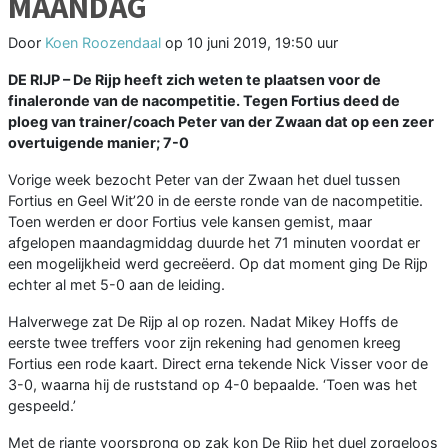
MAANDAG
Door
Koen Roozendaal
op
10 juni 2019, 19:50 uur
DE RIJP – De Rijp heeft zich weten te plaatsen voor de
finaleronde van de nacompetitie. Tegen Fortius deed de
ploeg van trainer/coach Peter van der Zwaan dat op een zeer
overtuigende manier; 7-0
Vorige week bezocht Peter van der Zwaan het duel tussen
Fortius en Geel Wit’20 in de eerste ronde van de nacompetitie.
Toen werden er door Fortius vele kansen gemist, maar
afgelopen maandagmiddag duurde het 71 minuten voordat er
een mogelijkheid werd gecreëerd. Op dat moment ging De Rijp
echter al met 5-0 aan de leiding.
Halverwege zat De Rijp al op rozen. Nadat Mikey Hoffs de
eerste twee treffers voor zijn rekening had genomen kreeg
Fortius een rode kaart. Direct erna tekende Nick Visser voor de
3-0, waarna hij de ruststand op 4-0 bepaalde. ‘Toen was het
gespeeld.’
Met de riante voorsprong op zak kon De Rijp het duel zorgeloos