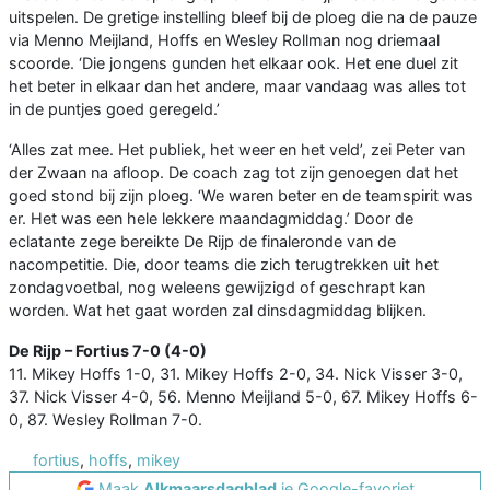
uitspelen. De gretige instelling bleef bij de ploeg die na de pauze
via Menno Meijland, Hoffs en Wesley Rollman nog driemaal
scoorde. ‘Die jongens gunden het elkaar ook. Het ene duel zit
het beter in elkaar dan het andere, maar vandaag was alles tot
in de puntjes goed geregeld.’
‘Alles zat mee. Het publiek, het weer en het veld’, zei Peter van
der Zwaan na afloop. De coach zag tot zijn genoegen dat het
goed stond bij zijn ploeg. ‘We waren beter en de teamspirit was
er. Het was een hele lekkere maandagmiddag.’ Door de
eclatante zege bereikte De Rijp de finaleronde van de
nacompetitie. Die, door teams die zich terugtrekken uit het
zondagvoetbal, nog weleens gewijzigd of geschrapt kan
worden. Wat het gaat worden zal dinsdagmiddag blijken.
De Rijp – Fortius 7-0 (4-0)
11. Mikey Hoffs 1-0, 31. Mikey Hoffs 2-0, 34. Nick Visser 3-0,
37. Nick Visser 4-0, 56. Menno Meijland 5-0, 67. Mikey Hoffs 6-
0, 87. Wesley Rollman 7-0.
fortius
,
hoffs
,
mikey
Maak
Alkmaarsdagblad
je Google-favoriet