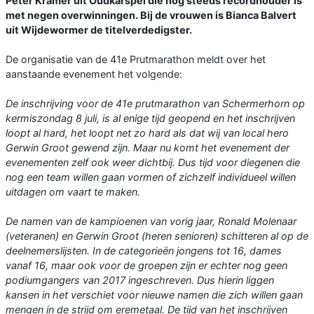
Peter Kramer uit Oudkarspel die nog steeds recordhouder is
met negen overwinningen. Bij de vrouwen is Bianca Balvert
uit Wijdewormer de titelverdedigster.
De organisatie van de 41e Prutmarathon meldt over het
aanstaande evenement het volgende:
De inschrijving voor de 41e prutmarathon van Schermerhorn op
kermiszondag 8 juli, is al enige tijd geopend en het inschrijven
loopt al hard, het loopt net zo hard als dat wij van local hero
Gerwin Groot gewend zijn. Maar nu komt het evenement der
evenementen zelf ook weer dichtbij. Dus tijd voor diegenen die
nog een team willen gaan vormen of zichzelf individueel willen
uitdagen om vaart te maken.
De namen van de kampioenen van vorig jaar, Ronald Molenaar
(veteranen) en Gerwin Groot (heren senioren) schitteren al op de
deelnemerslijsten. In de categorieën jongens tot 16, dames
vanaf 16, maar ook voor de groepen zijn er echter nog geen
podiumgangers van 2017 ingeschreven. Dus hierin liggen
kansen in het verschiet voor nieuwe namen die zich willen gaan
mengen in de strijd om eremetaal. De tijd van het inschrijven