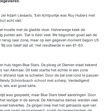
 zegevieren.
zei Adam Lenaarts. ‘Een lichtpuntje was Roy Hubers met
ot echt niet.’
l moeite met de gladde vloer. Halverwege keek de
ig punten aan. ‘Dat is best veel. We begonnen goed aan de
 en terug naar zone, maar op een gegeven moment begon US
Bij ons bleef dat uit.’ Het resulteerde in een 81-63
n huis tegen Blue Stars. De ploeg uit Diemen staat bekend
 van Alkmaar. Dit keer startte het echter in een zone
n afstand raak te schieten. Door de bal snel rond te passen
l Wendy Schnorbusch schoot met scherp. Verdedigend
, iets wat goed lukte.
rijd was gespeeld, maar Blue Stars bleef aandringen. Door
het lastiger in de aanval. De Alkmaarse dames werden veel
eveel balverlies. Ze gingen mee met het gehaaste spel van
hter wel goed georganiseerd, zodat de tegenstanders de