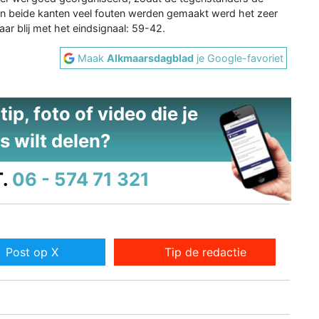
aan beide kanten veel fouten werden gemaakt werd het zeer
ar blij met het eindsignaal: 59-42.
Maak
Alkmaarsdagblad
je Google-favoriet
ip, foto of video die je
s wilt delen?
.
06 - 574 71 321
Post op X
Tip de redactie