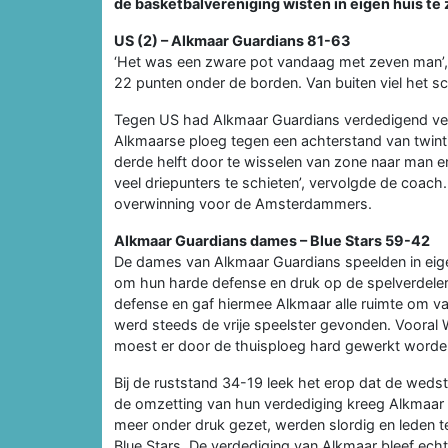
de basketbalvereniging wisten in eigen huis te
US (2) – Alkmaar Guardians 81-63
‘Het was een zware pot vandaag met zeven man’, 
22 punten onder de borden. Van buiten viel het sch
Tegen US had Alkmaar Guardians verdedigend vee
Alkmaarse ploeg tegen een achterstand van twint
derde helft door te wisselen van zone naar man
veel driepunters te schieten’, vervolgde de coach. ‘
overwinning voor de Amsterdammers.
Alkmaar Guardians dames – Blue Stars 59-42
De dames van Alkmaar Guardians speelden in eige
om hun harde defense en druk op de spelverdelers
defense en gaf hiermee Alkmaar alle ruimte om va
werd steeds de vrije speelster gevonden. Voora
moest er door de thuisploeg hard gewerkt worden
Bij de ruststand 34-19 leek het erop dat de wedst
de omzetting van hun verdediging kreeg Alkmaar 
meer onder druk gezet, werden slordig en leden t
Blue Stars. De verdediging van Alkmaar bleef ec