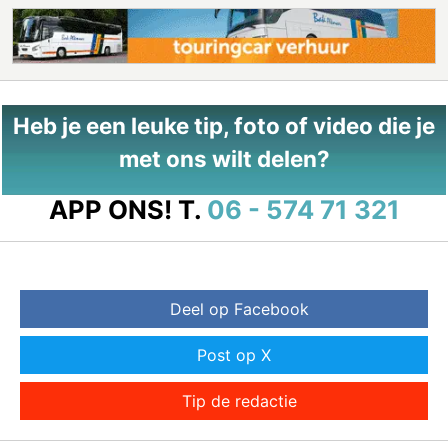
Heb je een leuke tip, foto of video die je
met ons wilt delen?
APP ONS!
T.
06 - 574 71 321
Deel op Facebook
Post op X
Tip de redactie