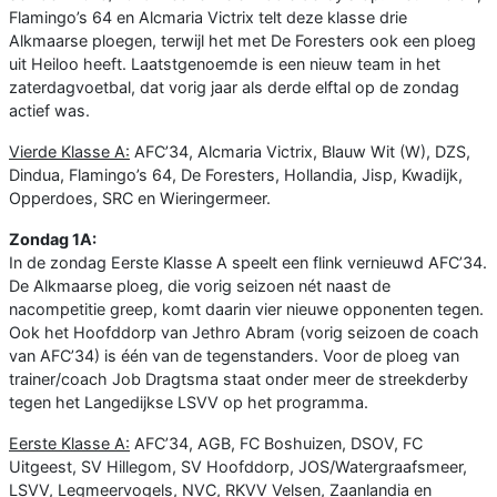
Flamingo’s 64 en Alcmaria Victrix telt deze klasse drie
Alkmaarse ploegen, terwijl het met De Foresters ook een ploeg
uit Heiloo heeft. Laatstgenoemde is een nieuw team in het
zaterdagvoetbal, dat vorig jaar als derde elftal op de zondag
actief was.
Vierde Klasse A:
AFC’34, Alcmaria Victrix, Blauw Wit (W), DZS,
Dindua, Flamingo’s 64, De Foresters, Hollandia, Jisp, Kwadijk,
Opperdoes, SRC en Wieringermeer.
Zondag 1A:
In de zondag Eerste Klasse A speelt een flink vernieuwd AFC’34.
De Alkmaarse ploeg, die vorig seizoen nét naast de
nacompetitie greep, komt daarin vier nieuwe opponenten tegen.
Ook het Hoofddorp van Jethro Abram (vorig seizoen de coach
van AFC’34) is één van de tegenstanders. Voor de ploeg van
trainer/coach Job Dragtsma staat onder meer de streekderby
tegen het Langedijkse LSVV op het programma.
Eerste Klasse A:
AFC’34, AGB, FC Boshuizen, DSOV, FC
Uitgeest, SV Hillegom, SV Hoofddorp, JOS/Watergraafsmeer,
LSVV, Legmeervogels, NVC, RKVV Velsen, Zaanlandia en