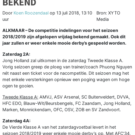
BEKEND
Door
Koen Roozendaal
op
13 juli 2018, 13:10
Bron: XYTO
uur
Media
ALKMAAR –
De competitie indelingen voor het seizoen
2018/2019 zijn afgelopen vrijdag bekend gemaakt. Ook dit
jaar zullen er weer enkele mooie derby’s gespeeld worden.
Zaterdag 2A:
Jong Holland zal uitkomen in de zaterdag Tweede Klasse A.
Vorig seizoen greep de ploeg van trainer/coach Phuong Nguyen
nét naast een ticket voor de nacompetitie. Dit seizoen mag het
met enkele versterkingen opnieuw een poging wagen om hoge
ogen te gooien.
Tweede Klasse A:
AMVJ, ASV Arsenal, SC Buitenveldert, DVVA,
HFC EDO, Blauw-Wit/Beursbengels, FC Zaandam, Jong Holland,
Marken, Monnickendam, OFC, OSV, ZOB en SV Zandvoort.
Zaterdag 4A:
De Vierde Klasse A van het zaterdagvoetbal levert in het
seizoen 2018/2019 weer enkele mooie derby’s op. Met AFC’34,