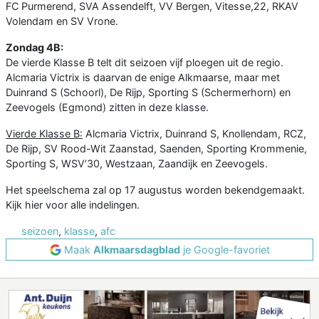
FC Purmerend, SVA Assendelft, VV Bergen, Vitesse,22, RKAV
Volendam en SV Vrone.
Zondag 4
B:
De vierde Klasse B telt dit seizoen vijf ploegen uit de regio.
Alcmaria Victrix is daarvan de enige Alkmaarse, maar met
Duinrand S (Schoorl), De Rijp, Sporting S (Schermerhorn) en
Zeevogels (Egmond) zitten in deze klasse.
Vierde Klasse B:
Alcmaria Victrix, Duinrand S, Knollendam, RCZ,
De Rijp, SV Rood-Wit Zaanstad, Saenden, Sporting Krommenie,
Sporting S, WSV’30, Westzaan, Zaandijk en Zeevogels.
Het speelschema zal op 17 augustus worden bekendgemaakt.
Kijk hier voor alle indelingen.
seizoen
,
klasse
,
afc
Maak
Alkmaarsdagblad
je Google-favoriet