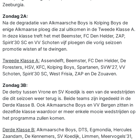
Zeeburgia.
Zondag 2A:
Na de degradatie van Alkmaarsche Boys is Kolping Boys de
enige Alkmaarse ploeg die zal uitkomen in de Tweede Klasse A.
In deze klasse treft het met Beemster, FC Den Helder, ZAP,
Spirit’30 SC en VV Schoten vijf ploegen die vorig seizoen
promotie wisten af te dwingen.
Tweede Klasse A:
Assendelft, Beemster, FC Den Helder, De
Foresters, HSV, KFC, Kolping Boys, Spartanen, SVW’27, VV
Schoten, Spirit’30 SC, West Frisia, ZAP en De Zouaven.
Zondag 3
B:
De derby tussen Vrone en SV Koedijk is een van de wedstrijden
die dit seizoen weer terug is. Beide teams zijn ingedeeld in de
Derde Klasse B. Ook Alkmaarsche Boys en VV Bergen zitten in
dezelfde klasse waardoor er meer enkele mooie wedstrijden op
het programma zullen komen.
Derde Klasse B:
Alkmaarsche Boys, DTS, Egmondia, Hercules
Zaandam, De Kennemers, SV Koedijk, Limmen, Meervogels’31,