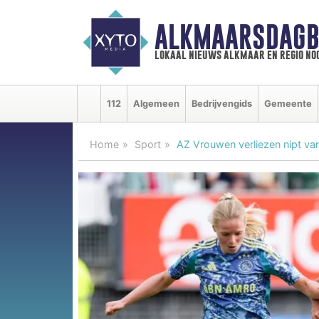
ALKMAARSDAGB
lokaal nieuws alkmaar en regio n
112
Algemeen
Bedrijvengids
Gemeente
Home
Sport
AZ Vrouwen verliezen nipt va