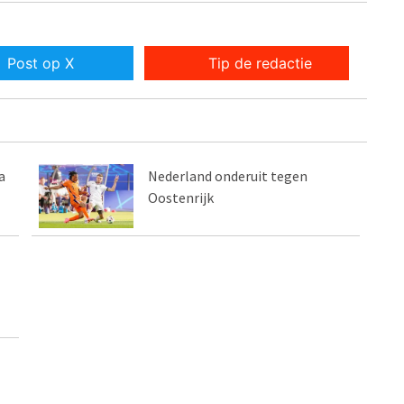
Post op X
Tip de redactie
a
Nederland onderuit tegen
Oostenrijk