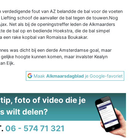
n verdedigende fout van AZ belandde de bal voor de voeten
Liefting schoof de aanvaller de bal tegen de touwen.Nog
ax. Net als bij de openingstreffer leden de Alkmaarders
pikte de bal op en bediende Hoekstra, die de bal simpel
ia een rake kopbal van Romaissa Boukakar.
nnes was dicht bij een derde Amsterdamse goal, maar
 gelijke hoogte kunnen komen, maar invalster Kealyn
an Eijk.
Maak
Alkmaarsdagblad
je Google-favoriet
ip, foto of video die je
s wilt delen?
.
06 - 574 71 321