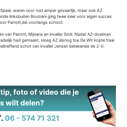
Speel, waren voor rust amper gevaarlijk, maar ook AZ
ende linksbuiten Bouziani ging twee keer voor eigen succes
voor Parrott,die voorlangs schoot.
gen van Parrott, Mijnans en invaller Smit. Nadat AZ-doelman
elijk had gemaakt, sloeg AZ alsnog toe.De Wit kopte fraai
eltreffend schot van invaller Jensen betekende de 2-0.
ip, foto of video die je
s wilt delen?
.
06 - 574 71 321