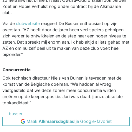
zomeraanwinst binnen. Naast Owusu-Oduro staan ook Jeroen
Zoet en Hobie Verhulst nog onder contract bij de Alkmaarse
club.
Via de
clubwebsite
reageert De Busser enthousiast op zijn
overstap. “AZ heeft door de jaren heen veel spelers geholpen
zich verder te ontwikkelen en de stap naar een hoger niveau te
zetten. Dat spreekt mij enorm aan. Ik heb altijd al iets gehad met
AZ en om nu zelf deel uit te maken van deze club voelt heel
bijzonder.”
Concurrentie
Ook technisch directeur Niels van Duinen is tevreden met de
komst van de Belgische doelman. “We hadden al vroeg
vastgesteld dat we deze zomer meer concurrentie wilden
creëren op de keeperspositie. Jari was daarbij onze absolute
topkandidaat.”
busser
Maak
Alkmaarsdagblad
je Google-favoriet