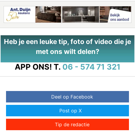
Heb je een leuke tip, foto of video die je
met ons wilt delen?
APP ONS!
T.
06 - 574 71 321
Deel op Facebook
Post op X
Tip de redactie