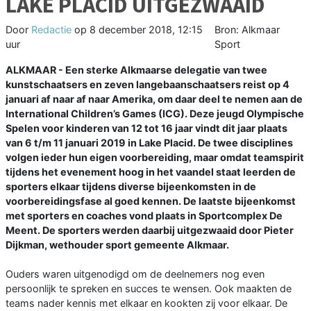
LAKE PLACID UITGEZWAAID
Door
Redactie
op
8 december 2018, 12:15
Bron: Alkmaar
uur
Sport
ALKMAAR - Een sterke Alkmaarse delegatie van twee
kunstschaatsers en zeven langebaanschaatsers reist op 4
januari af naar af naar Amerika, om daar deel te nemen aan de
International Children’s Games (ICG). Deze jeugd Olympische
Spelen voor kinderen van 12 tot 16 jaar vindt dit jaar plaats
van 6 t/m 11 januari 2019 in Lake Placid. De twee disciplines
volgen ieder hun eigen voorbereiding, maar omdat teamspirit
tijdens het evenement hoog in het vaandel staat leerden de
sporters elkaar tijdens diverse bijeenkomsten in de
voorbereidingsfase al goed kennen. De laatste bijeenkomst
met sporters en coaches vond plaats in Sportcomplex De
Meent. De sporters werden daarbij uitgezwaaid door Pieter
Dijkman, wethouder sport gemeente Alkmaar.
Ouders waren uitgenodigd om de deelnemers nog even
persoonlijk te spreken en succes te wensen. Ook maakten de
teams nader kennis met elkaar en kookten zij voor elkaar. De