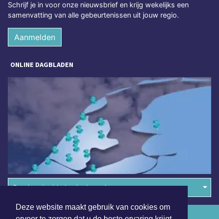
Schrijf je in voor onze nieuwsbrief en krijg wekelijks een
samenvatting van alle gebeurtenissen uit jouw regio.
Aanmelden
ONLINE DAGBLADEN
Overige dagbladen in de regio
Deze website maakt gebruik van cookies om
Algemene voorwaarden
ervoor te zorgen dat u de beste ervaring krijgt