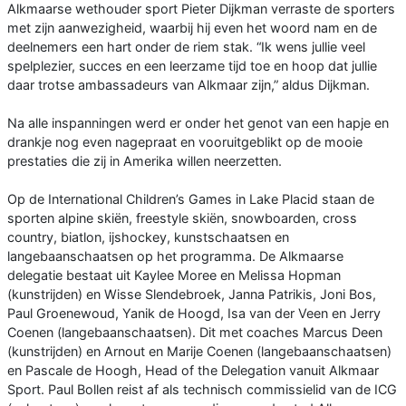
Alkmaarse wethouder sport Pieter Dijkman verraste de sporters
met zijn aanwezigheid, waarbij hij even het woord nam en de
deelnemers een hart onder de riem stak. “Ik wens jullie veel
spelplezier, succes en een leerzame tijd toe en hoop dat jullie
daar trotse ambassadeurs van Alkmaar zijn,” aldus Dijkman.
Na alle inspanningen werd er onder het genot van een hapje en
drankje nog even nagepraat en vooruitgeblikt op de mooie
prestaties die zij in Amerika willen neerzetten.
Op de International Children’s Games in Lake Placid staan de
sporten alpine skiën, freestyle skiën, snowboarden, cross
country, biatlon, ijshockey, kunstschaatsen en
langebaanschaatsen op het programma. De Alkmaarse
delegatie bestaat uit Kaylee Moree en Melissa Hopman
(kunstrijden) en Wisse Slendebroek, Janna Patrikis, Joni Bos,
Paul Groenewoud, Yanik de Hoogd, Isa van der Veen en Jerry
Coenen (langebaanschaatsen). Dit met coaches Marcus Deen
(kunstrijden) en Arnout en Marije Coenen (langebaanschaatsen)
en Pascale de Hoogh, Head of the Delegation vanuit Alkmaar
Sport. Paul Bollen reist af als technisch commissielid van de ICG