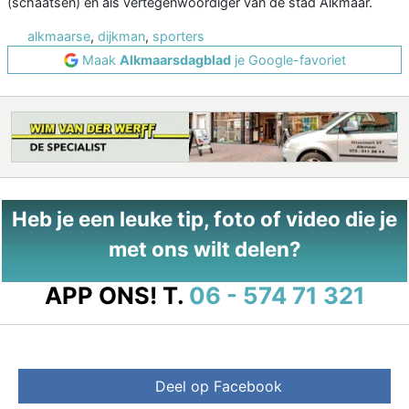
(schaatsen) en als vertegenwoordiger van de stad Alkmaar.
alkmaarse
,
dijkman
,
sporters
Maak
Alkmaarsdagblad
je Google-favoriet
Heb je een leuke tip, foto of video die je
met ons wilt delen?
APP ONS!
T.
06 - 574 71 321
Deel op Facebook