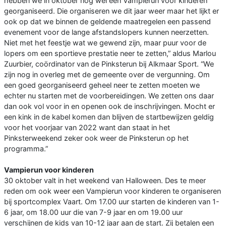
hebben we in oktober nog wel een Vampierun voor kinderen
georganiseerd. Die organiseren we dit jaar weer maar het lijkt er
ook op dat we binnen de geldende maatregelen een passend
evenement voor de lange afstandslopers kunnen neerzetten.
Niet met het feestje wat we gewend zijn, maar puur voor de
lopers om een sportieve prestatie neer te zetten,” aldus Marlou
Zuurbier, coördinator van de Pinksterun bij Alkmaar Sport. “We
zijn nog in overleg met de gemeente over de vergunning. Om
een goed georganiseerd geheel neer te zetten moeten we
echter nu starten met de voorbereidingen. We zetten ons daar
dan ook vol voor in en openen ook de inschrijvingen. Mocht er
een kink in de kabel komen dan blijven de startbewijzen geldig
voor het voorjaar van 2022 want dan staat in het
Pinksterweekend zeker ook weer de Pinksterun op het
programma.”
Vampierun voor kinderen
30 oktober valt in het weekend van Halloween. Des te meer
reden om ook weer een Vampierun voor kinderen te organiseren
bij sportcomplex Vaart. Om 17.00 uur starten de kinderen van 1-
6 jaar, om 18.00 uur die van 7-9 jaar en om 19.00 uur
verschijnen de kids van 10-12 jaar aan de start. Zij betalen een