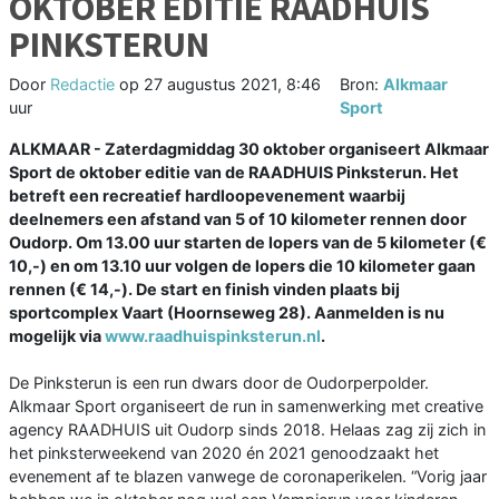
OKTOBER EDITIE RAADHUIS
PINKSTERUN
Door
Redactie
op
27 augustus 2021, 8:46
Bron:
Alkmaar
uur
Sport
ALKMAAR - Zaterdagmiddag 30 oktober organiseert Alkmaar
Sport de oktober editie van de RAADHUIS Pinksterun. Het
betreft een recreatief hardloopevenement waarbij
deelnemers een afstand van 5 of 10 kilometer rennen door
Oudorp. Om 13.00 uur starten de lopers van de 5 kilometer (€
10,-) en om 13.10 uur volgen de lopers die 10 kilometer gaan
rennen (€ 14,-). De start en finish vinden plaats bij
sportcomplex Vaart (Hoornseweg 28). Aanmelden is nu
mogelijk via
www.raadhuispinksterun.nl
.
De Pinksterun is een run dwars door de Oudorperpolder.
Alkmaar Sport organiseert de run in samenwerking met creative
agency RAADHUIS uit Oudorp sinds 2018. Helaas zag zij zich in
het pinksterweekend van 2020 én 2021 genoodzaakt het
evenement af te blazen vanwege de coronaperikelen. “Vorig jaar