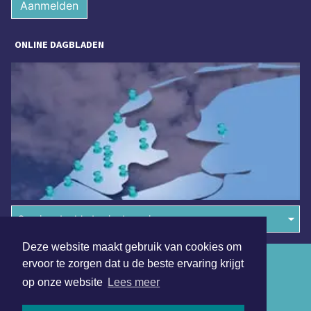
Aanmelden
ONLINE DAGBLADEN
Overige dagbladen in de regio
Deze website maakt gebruik van cookies om
Algemene voorwaarden
ervoor te zorgen dat u de beste ervaring krijgt
op onze website
Lees meer
Disclaimer
Privacy Statement