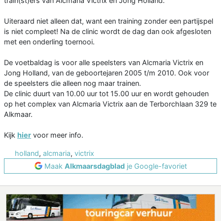
train(st)ers van Alcmaria Victrix en Jong Holland.
Uiteraard niet alleen dat, want een training zonder een partijspel
is niet compleet! Na de clinic wordt de dag dan ook afgesloten
met een onderling toernooi.
De voetbaldag is voor alle speelsters van Alcmaria Victrix en
Jong Holland, van de geboortejaren 2005 t/m 2010. Ook voor
de speelsters die alleen nog maar trainen.
De clinic duurt van 10.00 uur tot 15.00 uur en wordt gehouden
op het complex van Alcmaria Victrix aan de Terborchlaan 329 te
Alkmaar.
Kijk
hier
voor meer info.
holland
,
alcmaria
,
victrix
Maak
Alkmaarsdagblad
je Google-favoriet