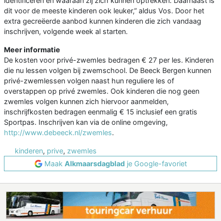
identificeren en waaraan zij zich kunnen optrekken. Daarnaast is
dit voor de meeste kinderen ook leuker,” aldus Vos. Door het
extra gecreëerde aanbod kunnen kinderen die zich vandaag
inschrijven, volgende week al starten.
Meer informatie
De kosten voor privé-zwemles bedragen € 27 per les. Kinderen
die nu lessen volgen bij zwemschool. De Beeck Bergen kunnen
privé-zwemlessen volgen naast hun reguliere les of
overstappen op privé zwemles. Ook kinderen die nog geen
zwemles volgen kunnen zich hiervoor aanmelden,
inschrijfkosten bedragen eenmalig € 15 inclusief een gratis
Sportpas. Inschrijven kan via de online omgeving,
http://www.debeeck.nl/zwemles
.
kinderen
,
prive
,
zwemles
Maak
Alkmaarsdagblad
je Google-favoriet